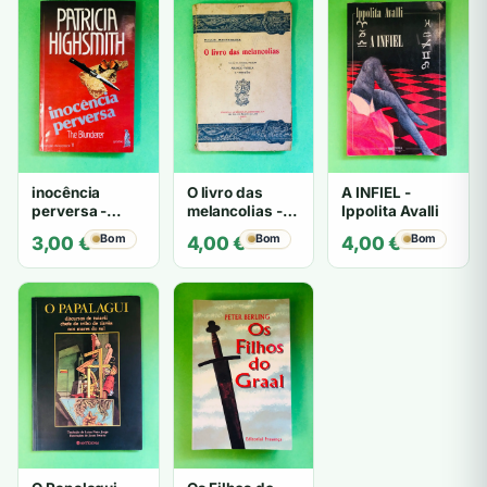
inocência
O livro das
A INFIEL -
perversa -
melancolias -
Ippolita Avalli
PATRICIA
Paulo
Bom
Bom
Bom
3,00
€
4,00
€
4,00
€
HIGHSMITH
Mantegazza