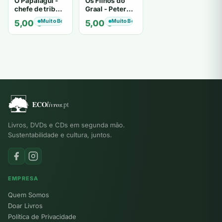
O Papalagui -
Os Filhos do
chefe de tribo
Graal - Peter
de tiavéa
Berling
Muito Bom
Muito Bom
5,00
€
5,00
€
Livros, DVDs e CDs em segunda mão.
Sustentabilidade e cultura, juntos.
EMPRESA
Quem Somos
Doar Livros
Política de Privacidade