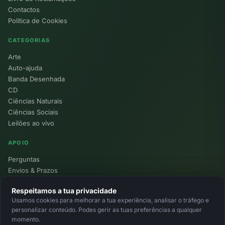
Contactos
Política de Cookies
CATEGORIAS
Arte
Auto-ajuda
Banda Desenhada
CD
Ciências Naturais
Ciências Sociais
Leilões ao vivo
APOIO
Perguntas
Envios & Prazos
Pontos
Respeitamos a tua privacidade
Devoluções
Usamos cookies para melhorar a tua experiência, analisar o tráfego e
Minha Conta
personalizar conteúdo. Podes gerir as tuas preferências a qualquer
momento.