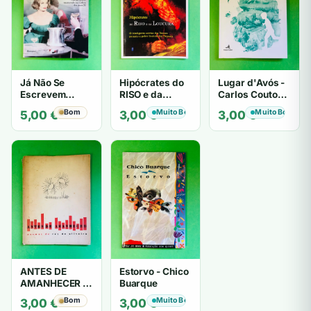
Já Não Se
Hipócrates do
Lugar d'Avós -
Escrevem
RISO e da
Carlos Couto
Cartas de Amor
LOUCURA
Amaral
Bom
Muito Bom
Muito Bom
5,00
€
3,00
€
3,00
€
- Mário
Zambujal
ANTES DE
Estorvo - Chico
AMANHECER -
Buarque
ruy de oliveira
Bom
Muito Bom
3,00
€
3,00
€