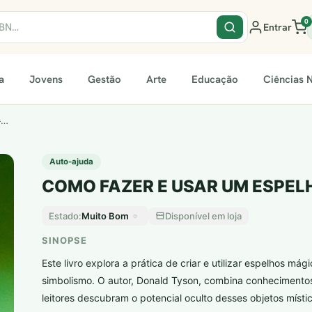
0
Entrar
a
Jovens
Gestão
Arte
Educação
Ciências N
–…
Auto-ajuda
COMO FAZER E USAR UM ESPELH
Muito Bom
Disponível em loja
Estado:
SINOPSE
Este livro explora a prática de criar e utilizar espelhos mág
simbolismo. O autor, Donald Tyson, combina conhecimentos
leitores descubram o potencial oculto desses objetos místi