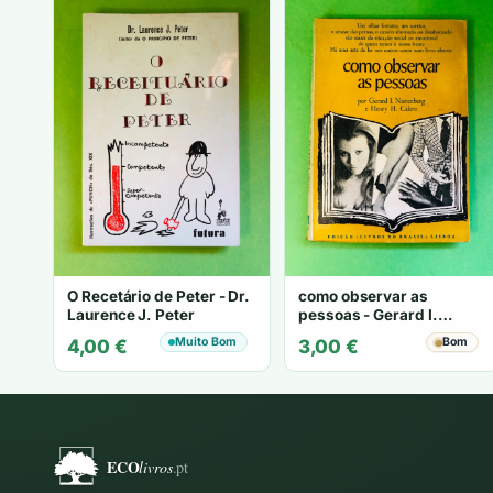
O Recetário de Peter - Dr.
como observar as
Laurence J. Peter
pessoas - Gerard I.
Nierenberg e Henry H.
Muito Bom
Bom
4,00
€
3,00
€
Calero