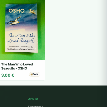
The Man Who Loved
Seagulls - OSHO
Bom
3,00
€
APOIO
Perguntas