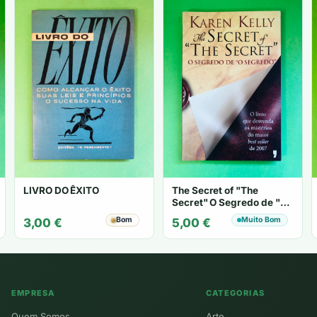
LIVRO DO ÊXITO
The Secret of "The
Secret" O Segredo de "O
Segredo" - Karen Kelly
Bom
Muito Bom
3,00
€
5,00
€
EMPRESA
CATEGORIAS
Quem Somos
Arte