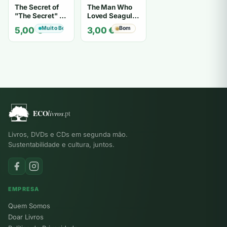
The Secret of
The Man Who
"The Secret" O
Loved Seagulls
Segredo de "O
- OSHO
Muito Bom
Bom
5,00
€
3,00
€
Segredo" -
Karen Kelly
Livros, DVDs e CDs em segunda mão.
Sustentabilidade e cultura, juntos.
EMPRESA
Quem Somos
Doar Livros