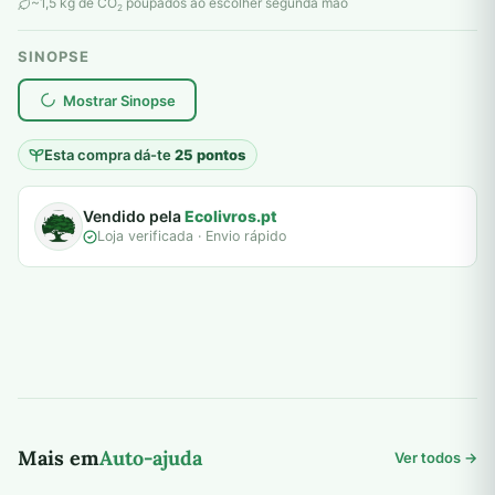
original
atual
~1,5 kg de CO
poupados ao escolher segunda mão
2
era:
é:
SINOPSE
6,00 €.
5,00 €.
plantar árvores reais
Mostrar Sinopse
Esta compra dá-te
25 pontos
Vendido pela
Ecolivros.pt
Loja verificada · Envio rápido
Mais em
Auto-ajuda
Ver todos →