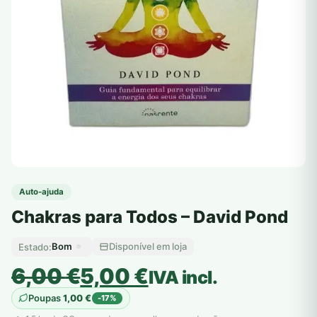
Auto-ajuda
Chakras para Todos – David Pond
Bom
Disponível em loja
Estado:
O
O
6,00
€
5,00
€
IVA incl.
preço
preço
Poupas
1,00
€
-17%