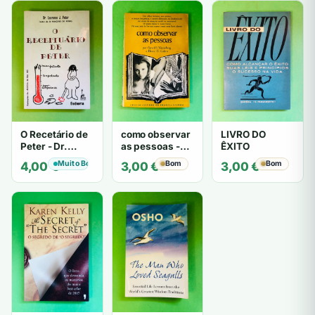
O Recetário de
como observar
LIVRO DO
Peter - Dr.
as pessoas -
ÊXITO
Laurence J.
Gerard I.
Muito Bom
Bom
Bom
4,00
€
3,00
€
3,00
€
Peter
Nierenberg e
Henry H. Calero