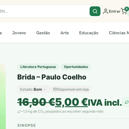
0
Entrar
a
Jovens
Gestão
Arte
Educação
Ciências N
·
Literatura Portuguesa
Oportunidades
Brida – Paulo Coelho
Bom
Disponível em loja
Estado:
O
O
16,90
€
5,00
€
IVA incl.
preço
preço
~1,5 kg de CO
poupados ao escolher segunda mão
2
original
atual
SINOPSE