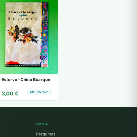
Estorvo - Chico Buarque
Muito Bom
3,00
€
APOIO
Perguntas