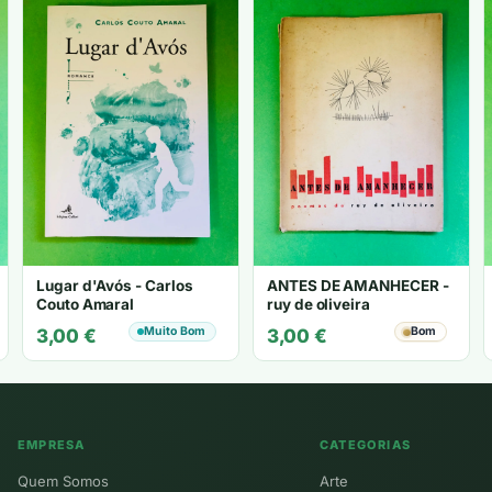
Lugar d'Avós - Carlos
ANTES DE AMANHECER -
Couto Amaral
ruy de oliveira
Muito Bom
Bom
3,00
€
3,00
€
EMPRESA
CATEGORIAS
Quem Somos
Arte