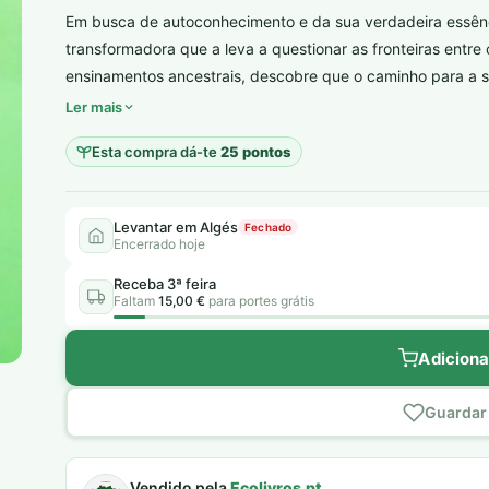
era:
é:
Em busca de autoconhecimento e da sua verdadeira essên
16,90 €.
5,00 €.
transformadora que a leva a questionar as fronteiras entre o
plantar árvores reais
ensinamentos ancestrais, descobre que o caminho para a s
Ler mais
Esta compra dá-te
25 pontos
Levantar em Algés
Fechado
Encerrado hoje
Receba 3ª feira
Faltam
15,00 €
para portes grátis
Adiciona
Guardar 
Vendido pela
Ecolivros.pt