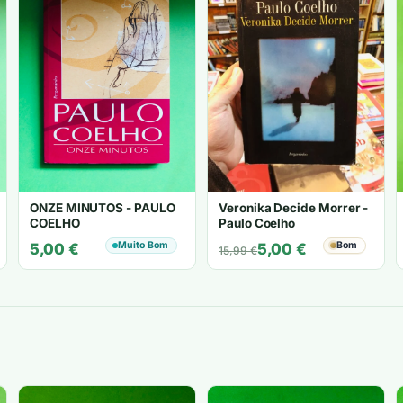
ONZE MINUTOS - PAULO
Veronika Decide Morrer -
COELHO
Paulo Coelho
Muito Bom
O
O
Bom
5,00
€
5,00
€
15,99
€
preço
preço
original
atual
era:
é:
15,99 €.
5,00 €.