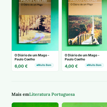
O Diário de um Mago -
O Diário de um Mago -
Paulo Coelho
Paulo Coelho
Muito Bom
Muito Bom
6,00
€
4,00
€
Mais em
Literatura Portuguesa