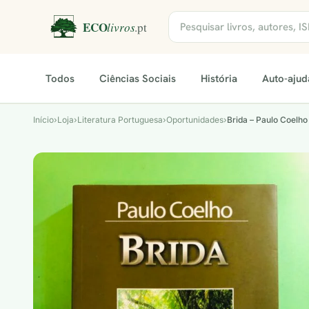
Todos
Ciências Sociais
História
Auto-ajud
Início
›
Loja
›
Literatura Portuguesa›Oportunidades
›
Brida – Paulo Coelho