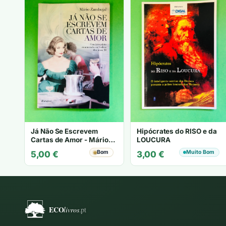
Já Não Se Escrevem
Hipócrates do RISO e da
Cartas de Amor - Mário
LOUCURA
Zambujal
Bom
Muito Bom
5,00
€
3,00
€