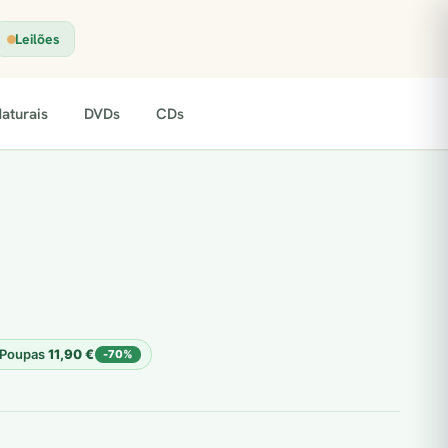
Leilões
aturais
DVDs
CDs
Poupas
11,90
€
-70%