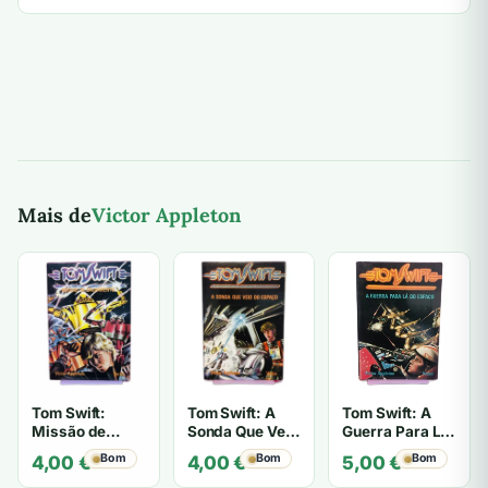
Mais de
Victor Appleton
Tom Swift:
Tom Swift: A
Tom Swift: A
Missão de
Sonda Que Veio
Guerra Para Lá
Salvamento -
do Espaço -
do Espaço -
Bom
Bom
Bom
4,00
€
4,00
€
5,00
€
Victor Appleton
Victor Appleton
Victor Appleton