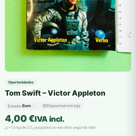
Oportunidades
Tom Swift – Victor Appleton
Bom
Disponível em loja
Estado:
4,00
€
IVA incl.
~1,5 kg de CO
poupados ao escolher segunda mão
2