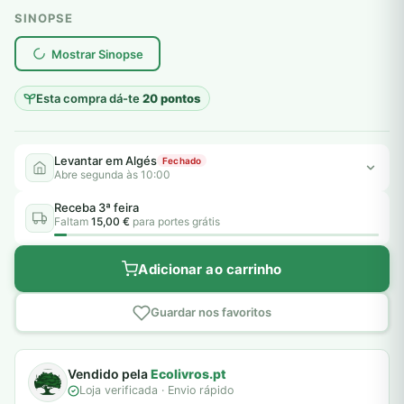
SINOPSE
plantar árvores reais
Mostrar Sinopse
Esta compra dá-te
20 pontos
Levantar em Algés
Fechado
Abre segunda às 10:00
Receba 3ª feira
Faltam
15,00 €
para portes grátis
Adicionar ao carrinho
Guardar nos favoritos
Vendido pela
Ecolivros.pt
Loja verificada · Envio rápido