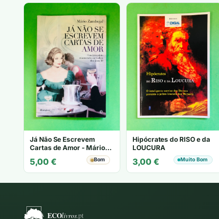
Já Não Se Escrevem
Hipócrates do RISO e da
Cartas de Amor - Mário
LOUCURA
Zambujal
Bom
Muito Bom
5,00
€
3,00
€