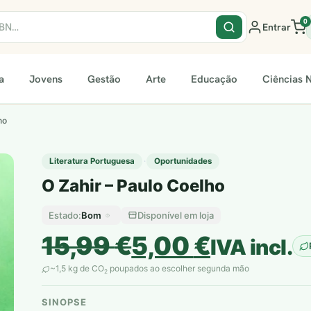
0
Entrar
a
Jovens
Gestão
Arte
Educação
Ciências N
ho
·
Literatura Portuguesa
Oportunidades
O Zahir – Paulo Coelho
Bom
Disponível em loja
Estado:
O
O
15,99
€
5,00
€
IVA incl.
preço
preço
~1,5 kg de CO
poupados ao escolher segunda mão
2
original
atual
SINOPSE