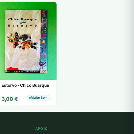
Estorvo - Chico Buarque
Muito Bom
3,00
€
APOIO