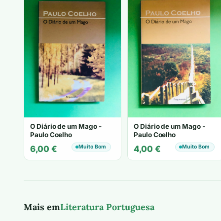
O Diário de um Mago -
O Diário de um Mago -
Paulo Coelho
Paulo Coelho
Muito Bom
Muito Bom
6,00
€
4,00
€
Mais em
Literatura Portuguesa