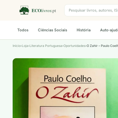
Todos
Ciências Sociais
História
Auto-ajud
Início
›
Loja
›
Literatura Portuguesa›Oportunidades
›
O Zahir – Paulo Coel