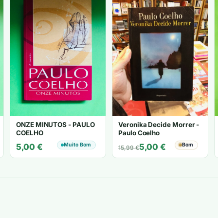
ONZE MINUTOS - PAULO
Veronika Decide Morrer -
COELHO
Paulo Coelho
Muito Bom
O
O
Bom
5,00
€
5,00
€
15,99
€
preço
preço
original
atual
era:
é:
15,99 €.
5,00 €.