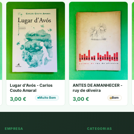
Lugar d'Avós - Carlos
ANTES DE AMANHECER -
Couto Amaral
ruy de oliveira
Muito Bom
Bom
3,00
€
3,00
€
EMPRESA
CATEGORIAS