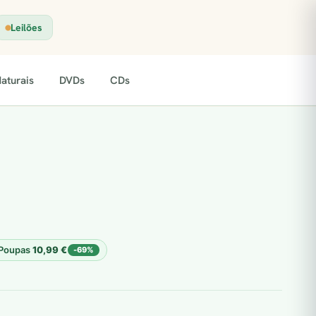
Leilões
aturais
DVDs
CDs
Poupas
10,99
€
-69%