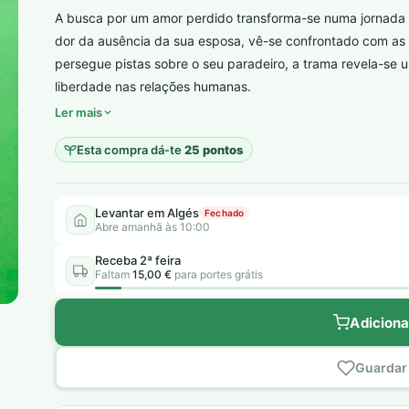
era:
é:
A busca por um amor perdido transforma-se numa jornada d
15,99 €.
5,00 €.
dor da ausência da sua esposa, vê-se confrontado com as
persegue pistas sobre o seu paradeiro, a trama revela-se 
plantar árvores reais
liberdade nas relações humanas.
Ler mais
Esta compra dá-te
25 pontos
Levantar em Algés
Fechado
Abre amanhã às 10:00
Receba 2ª feira
Faltam
15,00 €
para portes grátis
Adiciona
Guardar 