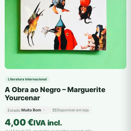
Literatura Internacional
A Obra ao Negro – Marguerite
Yourcenar
Muito Bom
Disponível em loja
Estado:
4,00
€
IVA incl.
~1,5 kg de CO
poupados ao escolher segunda mão