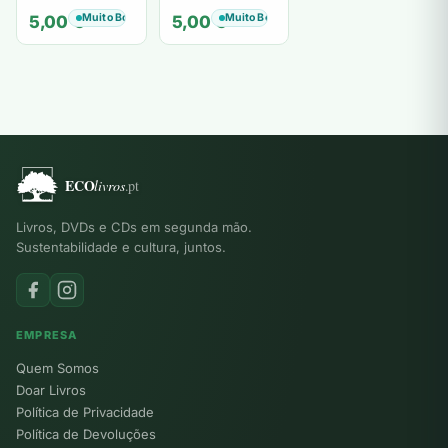
de tiavéa
Berling
Muito Bom
Muito Bom
5,00
€
5,00
€
Livros, DVDs e CDs em segunda mão.
Sustentabilidade e cultura, juntos.
EMPRESA
Quem Somos
Doar Livros
Política de Privacidade
Política de Devoluções