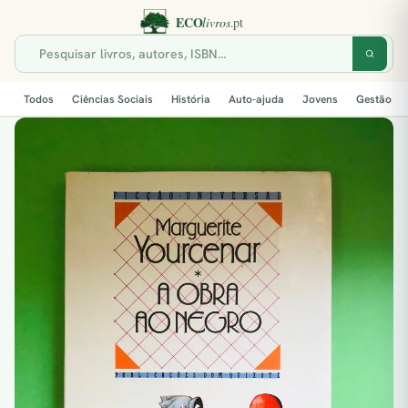
Todos
Ciências Sociais
História
Auto-ajuda
Jovens
Gestão