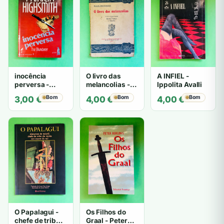
inocência
O livro das
A INFIEL -
perversa -
melancolias -
Ippolita Avalli
PATRICIA
Paulo
Bom
Bom
Bom
3,00
€
4,00
€
4,00
€
HIGHSMITH
Mantegazza
O Papalagui -
Os Filhos do
chefe de tribo
Graal - Peter