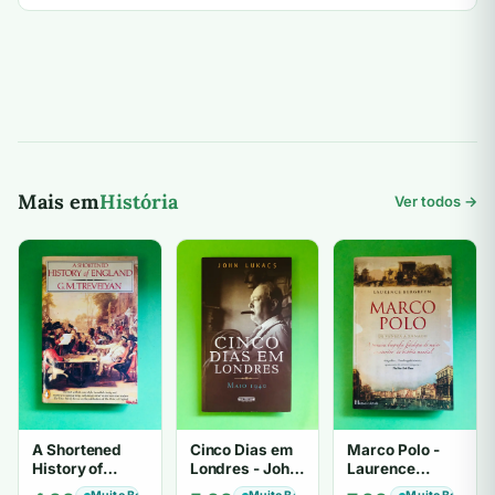
Mais em
História
Ver todos →
A Shortened
Cinco Dias em
Marco Polo -
History of
Londres - John
Laurence
England - G. M.
Lukacs
Bergreen