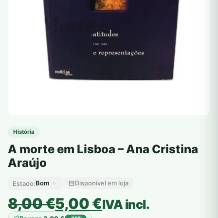
História
A morte em Lisboa – Ana Cristina
Araújo
Bom
Disponível em loja
Estado:
O
O
8,00
€
5,00
€
IVA incl.
preço
preço