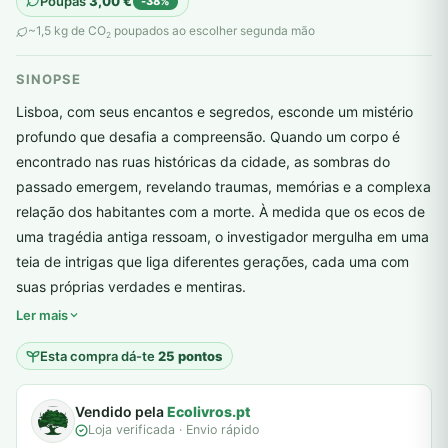
Poupas
3,00
€
-38%
original
atual
~1,5 kg de CO
poupados ao escolher segunda mão
2
era:
é:
SINOPSE
8,00 €.
5,00 €.
Lisboa, com seus encantos e segredos, esconde um mistério
profundo que desafia a compreensão. Quando um corpo é
encontrado nas ruas históricas da cidade, as sombras do
passado emergem, revelando traumas, memórias e a complexa
relação dos habitantes com a morte. À medida que os ecos de
uma tragédia antiga ressoam, o investigador mergulha em uma
teia de intrigas que liga diferentes gerações, cada uma com
plantar árvores reais
suas próprias verdades e mentiras.
Ler mais
Esta compra dá-te
25 pontos
Vendido pela
Ecolivros.pt
Loja verificada · Envio rápido