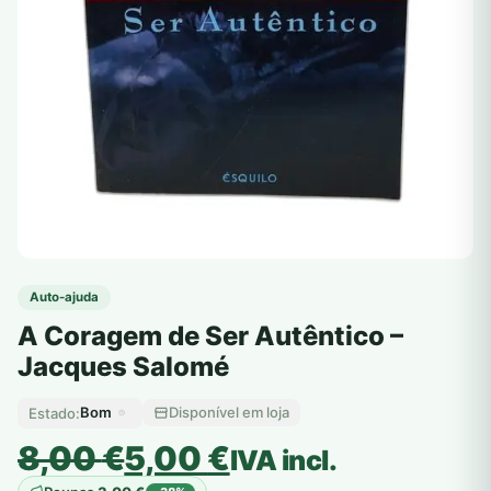
Auto-ajuda
A Coragem de Ser Autêntico –
Jacques Salomé
Bom
Disponível em loja
Estado:
O
O
8,00
€
5,00
€
IVA incl.
preço
preço