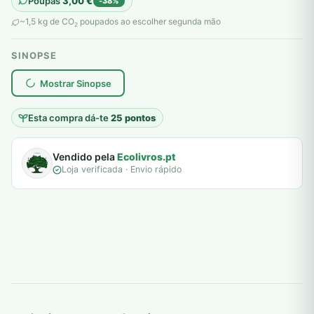
Poupas
3,00
€
-38%
original
atual
~1,5 kg de CO
poupados ao escolher segunda mão
2
era:
é:
SINOPSE
8,00 €.
5,00 €.
plantar árvores reais
Mostrar Sinopse
Esta compra dá-te
25 pontos
Vendido pela
Ecolivros.pt
Loja verificada · Envio rápido