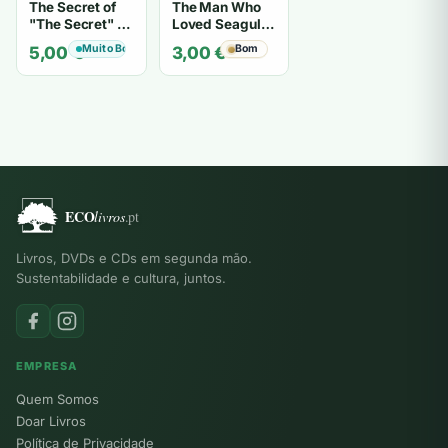
The Secret of
The Man Who
"The Secret" O
Loved Seagulls
Segredo de "O
- OSHO
Muito Bom
Bom
5,00
€
3,00
€
Segredo" -
Karen Kelly
Livros, DVDs e CDs em segunda mão.
Sustentabilidade e cultura, juntos.
EMPRESA
Quem Somos
Doar Livros
Política de Privacidade