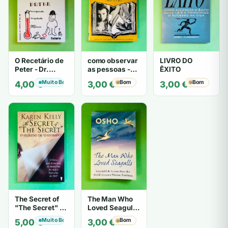
O Recetário de
como observar
LIVRO DO
Peter - Dr.
as pessoas -
ÊXITO
Laurence J.
Gerard I.
Muito Bom
Bom
Bom
4,00
€
3,00
€
3,00
€
Peter
Nierenberg e
Henry H. Calero
The Secret of
The Man Who
"The Secret" O
Loved Seagulls
Segredo de "O
- OSHO
Muito Bom
Bom
5,00
€
3,00
€
Segredo" -