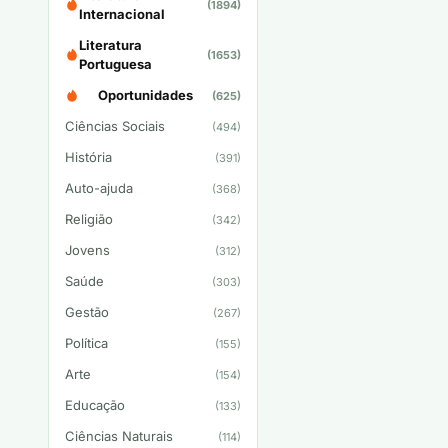
(1894)
Internacional
Literatura
(1653)
Portuguesa
Oportunidades
(625)
Ciências Sociais
(494)
História
(391)
Auto-ajuda
(368)
Religião
(342)
Jovens
(312)
Saúde
(303)
Gestão
(267)
Política
(155)
Arte
(154)
Educação
(133)
Ciências Naturais
(114)