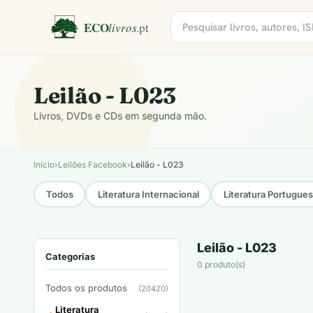
Leilão - L023
Livros, DVDs e CDs em segunda mão.
Início
›
Leilões Facebook
›
Leilão - L023
Todos
Literatura Internacional
Literatura Portugue
Leilão - L023
Categorias
0 produto(s)
Todos os produtos
(20420)
Literatura