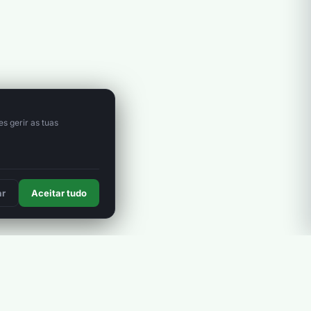
s gerir as tuas
ar
Aceitar tudo