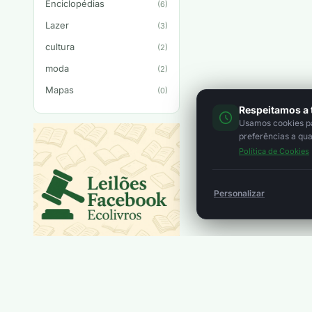
Enciclopédias
(6)
Lazer
(3)
cultura
(2)
moda
(2)
Mapas
(0)
Respeitamos a 
Usamos cookies par
preferências a qu
Política de Cookies
Personalizar
Nenhum leilão a decorrer
neste momento.