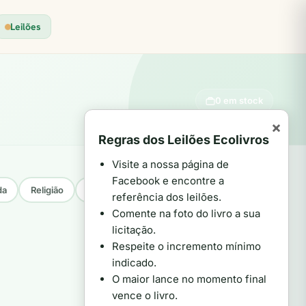
Leilões
0 em stock
×
Regras dos Leilões Ecolivros
Visite a nossa página de
Facebook e encontre a
da
Religião
Jovens
Saúde
Gestão
Política
referência dos leilões.
Comente na foto do livro a sua
licitação.
Respeite o incremento mínimo
indicado.
O maior lance no momento final
vence o livro.