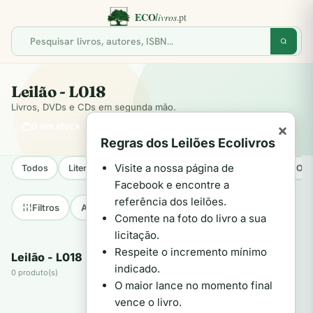
Leilão - L018
Livros, DVDs e CDs em segunda mão.
0 em stock
×
Regras dos Leilões Ecolivros
Visite a nossa página de
Todos
Literatura Internacional
Literatura Portuguesa
Opo
Facebook e encontre a
referência dos leilões.
Até 2€
2€–5€
5€–10€
+10€
Filtros
Comente na foto do livro a sua
licitação.
Respeite o incremento mínimo
Leilão - L018
indicado.
0 produto(s)
O maior lance no momento final
vence o livro.