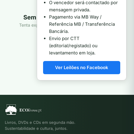
O vencedor será contactado por
mensagem privada.
Sem produtos nesta categoria
Pagamento via MB Way /
Referência MB / Transferência
Tenta explorar outra categoria ou ver toda a loja.
Bancária.
Ver todos os produtos
Envio por CTT
(editorial/registado) ou
levantamento em loja.
Ver Leilões no Facebook
Livros, DVDs e CDs em segunda mão.
Sustentabilidade e cultura, juntos.