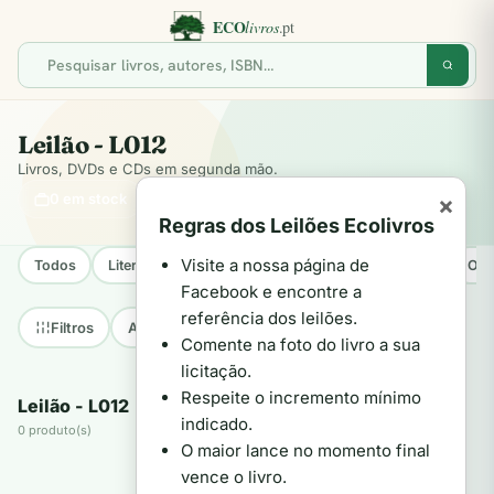
Leilão - L012
Livros, DVDs e CDs em segunda mão.
0 em stock
×
Regras dos Leilões Ecolivros
Visite a nossa página de
Todos
Literatura Internacional
Literatura Portuguesa
Opo
Facebook e encontre a
referência dos leilões.
Até 2€
2€–5€
5€–10€
+10€
Filtros
Comente na foto do livro a sua
licitação.
Respeite o incremento mínimo
Leilão - L012
indicado.
0 produto(s)
O maior lance no momento final
vence o livro.