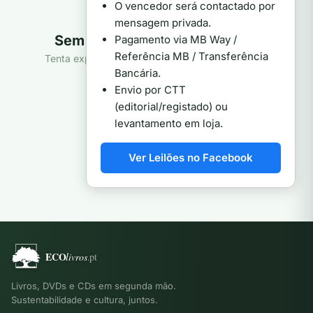
O vencedor será contactado por
mensagem privada.
Sem produtos nesta categoria
Pagamento via MB Way /
Referência MB / Transferência
Tenta explorar outra categoria ou ver toda a loja.
Bancária.
Ver todos os produtos
Envio por CTT
(editorial/registado) ou
levantamento em loja.
Ver Leilões no Facebook
Livros, DVDs e CDs em segunda mão.
Sustentabilidade e cultura, juntos.