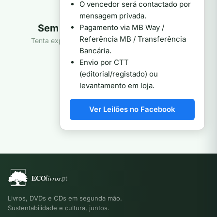
O vencedor será contactado por
mensagem privada.
Sem produtos nesta categoria
Pagamento via MB Way /
Referência MB / Transferência
Tenta explorar outra categoria ou ver toda a loja.
Bancária.
Ver todos os produtos
Envio por CTT
(editorial/registado) ou
levantamento em loja.
Ver Leilões no Facebook
Livros, DVDs e CDs em segunda mão.
Sustentabilidade e cultura, juntos.