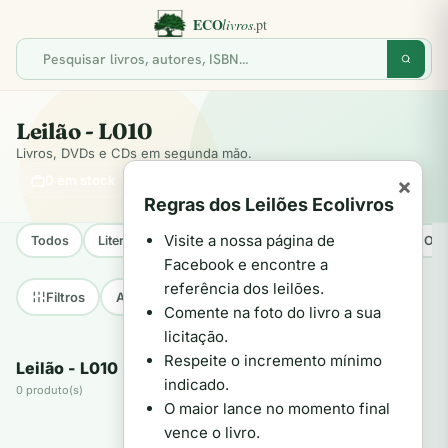
Leilão - L010
Livros, DVDs e CDs em segunda mão.
0 em stock
×
Regras dos Leilões Ecolivros
Visite a nossa página de
Todos
Literatura Internacional
Literatura Portuguesa
Opo
Facebook e encontre a
referência dos leilões.
Até 2€
2€–5€
5€–10€
+10€
Filtros
Comente na foto do livro a sua
licitação.
Respeite o incremento mínimo
Leilão - L010
indicado.
0 produto(s)
O maior lance no momento final
vence o livro.