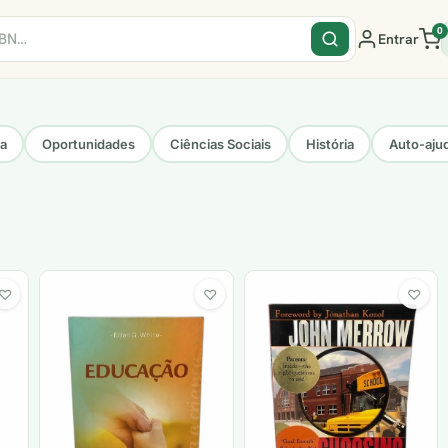
0
Entrar
sa
Oportunidades
Ciências Sociais
História
Auto-aju
♡
♡
♡