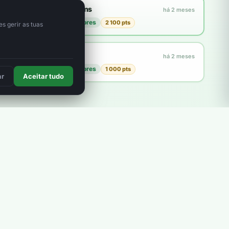
Francisco Martins
há 2 meses
plantou
21 árvores
2 100 pts
3
s gerir as tuas
zmpmgt
há 2 meses
plantou
10 árvores
1 000 pts
ar
Aceitar tudo
Explorar a loja
Como funcionam os pontos?