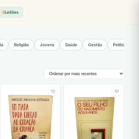
Leilões
da
Religião
Jovens
Saúde
Gestão
Política
♡
♡