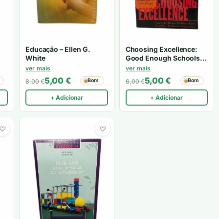
Educação – Ellen G.
Choosing Excellence:
White
Good Enough Schools
Are Not Good Enough
ver mais
ver mais
5,00
€
5,00
€
Bom
Bom
8,00
€
6,00
€
+ Adicionar
+ Adicionar
♡
♡