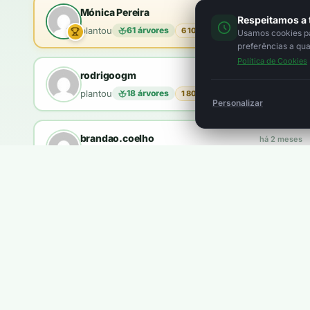
Mónica Pereira
há 2 meses
Respeitamos a 
plantou
61 árvores
6 100 pts
Usamos cookies par
preferências a qu
Política de Cookies
rodrigoogm
há 1 mês
plantou
18 árvores
1 800 pts
Personalizar
brandao.coelho
há 2 meses
plantou
10 árvores
1 000 pts
Queres aparecer aqui?
Ganhas
5 pontos
por cada €1. Com
100 pontos
plantas u