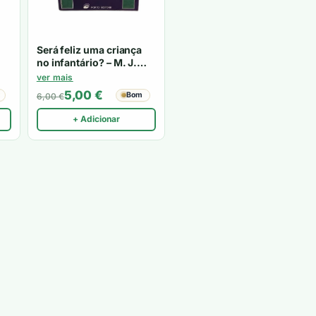
Será feliz uma criança
no infantário? – M. J.
Alava, P. Palacios
ver mais
5,00
€
Bom
6,00
€
+ Adicionar