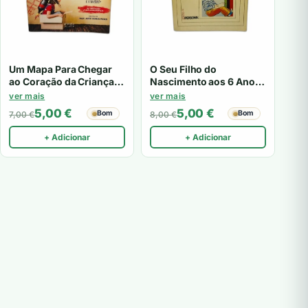
Um Mapa Para Chegar
O Seu Filho do
ao Coração da Criança –
Nascimento aos 6 Anos
Miguel Estrada
– Denis Wallon, Michelle
ver mais
ver mais
De Wilde
5,00
€
5,00
€
Bom
Bom
7,00
€
8,00
€
+ Adicionar
+ Adicionar