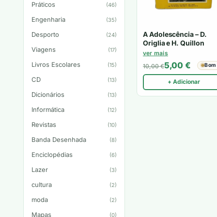
Práticos
(46)
Engenharia
(35)
A Adolescência – D.
Desporto
(24)
Origlia e H. Quillon
Viagens
(17)
ver mais
5,00
€
Livros Escolares
(15)
Bom
10,00
€
CD
(13)
+ Adicionar
Dicionários
(13)
Informática
(12)
Revistas
(10)
Banda Desenhada
(8)
Enciclopédias
(6)
Lazer
(3)
cultura
(2)
moda
(2)
Mapas
(0)