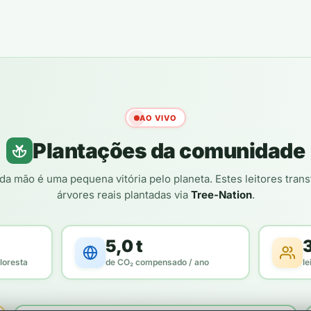
AO VIVO
Plantações da comunidade
da mão é uma pequena vitória pelo planeta. Estes leitores tra
árvores reais plantadas via
Tree-Nation
.
5,0 t
loresta
de CO₂ compensado / ano
le