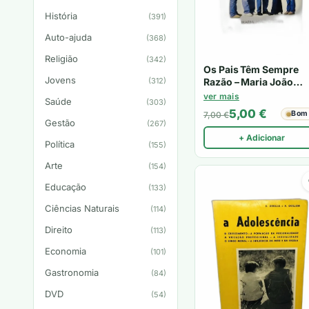
História
(391)
Auto-ajuda
(368)
Religião
(342)
Os Pais Têm Sempre
Jovens
(312)
Razão – Maria João
Santos
ver mais
Saúde
(303)
5,00
€
Bom
7,00
€
Gestão
(267)
+ Adicionar
Política
(155)
Arte
(154)
Educação
(133)
Ciências Naturais
(114)
Direito
(113)
Economia
(101)
Gastronomia
(84)
DVD
(54)