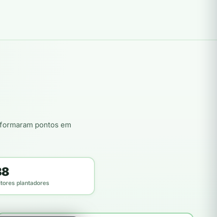
nsformaram pontos em
38
itores plantadores