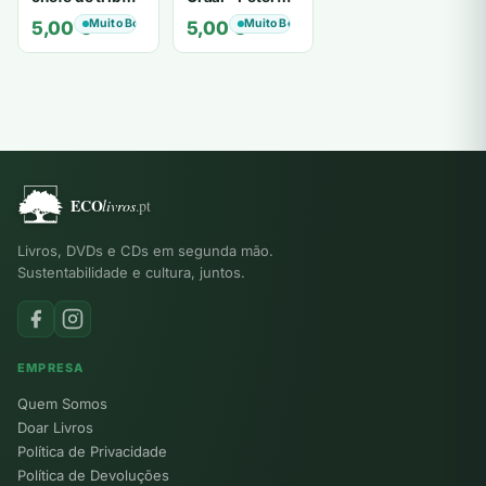
de tiavéa
Berling
Muito Bom
Muito Bom
5,00
€
5,00
€
Livros, DVDs e CDs em segunda mão.
Sustentabilidade e cultura, juntos.
EMPRESA
Quem Somos
Doar Livros
Política de Privacidade
Política de Devoluções