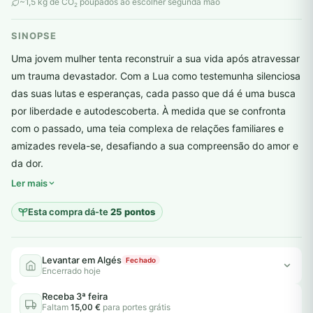
original
atual
~1,5 kg de CO
poupados ao escolher segunda mão
2
era:
é:
SINOPSE
15,00 €.
5,00 €.
Uma jovem mulher tenta reconstruir a sua vida após atravessar
um trauma devastador. Com a Lua como testemunha silenciosa
das suas lutas e esperanças, cada passo que dá é uma busca
por liberdade e autodescoberta. À medida que se confronta
com o passado, uma teia complexa de relações familiares e
amizades revela-se, desafiando a sua compreensão do amor e
plantar árvores reais
da dor.
Ler mais
Esta compra dá-te
25 pontos
Levantar em Algés
Fechado
Encerrado hoje
Receba 3ª feira
Faltam
15,00 €
para portes grátis