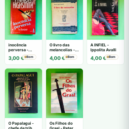
inocência
O livro das
A INFIEL -
perversa -
melancolias -
Ippolita Avalli
PATRICIA
Paulo
Bom
Bom
Bom
3,00
€
4,00
€
4,00
€
HIGHSMITH
Mantegazza
O Papalagui -
Os Filhos do
chefe de tribo
Graal - Peter