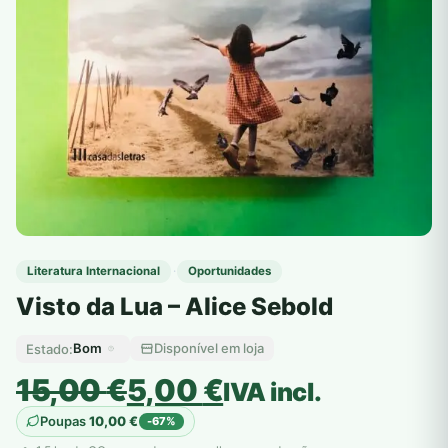
·
Literatura Internacional
Oportunidades
Visto da Lua – Alice Sebold
Bom
Disponível em loja
Estado:
O
O
15,00
€
5,00
€
IVA incl.
preço
preço
Poupas
10,00
€
-67%