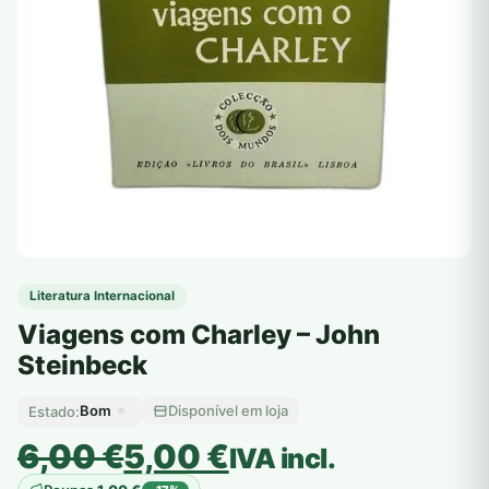
Literatura Internacional
Viagens com Charley – John
Steinbeck
Bom
Disponível em loja
Estado:
O
O
6,00
€
5,00
€
IVA incl.
preço
preço