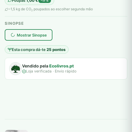
Poupas
1,00
€
-17%
original
atual
~1,5 kg de CO
poupados ao escolher segunda mão
2
era:
é:
SINOPSE
6,00 €.
5,00 €.
plantar árvores reais
Mostrar Sinopse
Esta compra dá-te
25 pontos
Vendido pela
Ecolivros.pt
Loja verificada · Envio rápido