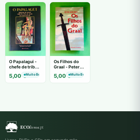
O Papalagui -
Os Filhos do
chefe de tribo
Graal - Peter
de tiavéa
Berling
Muito Bom
Muito Bom
5,00
€
5,00
€
Livros, DVDs e CDs em segunda mão.