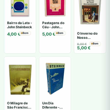
Bairro da Lata -
Pastagens do
John Steinbeck
Céu - John
Steinbeck
O Inverno do
Bom
Bom
4,00
€
5,00
€
Nosso
Descontentamento
O
O
Bom
6,00
€
- John
5,00
€
preço
preço
Steinbeck
original
atual
era:
é:
6,00 €.
5,00 €.
O Milagre de
Um Dia
São Francisco -
Diferente -