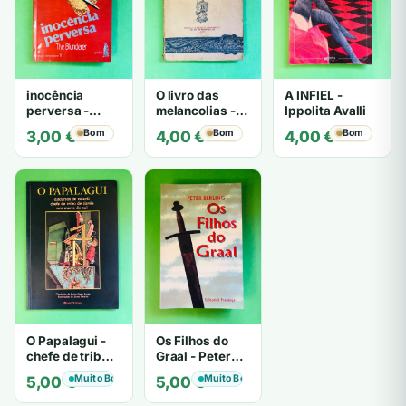
inocência
O livro das
A INFIEL -
perversa -
melancolias -
Ippolita Avalli
PATRICIA
Paulo
Bom
Bom
Bom
3,00
€
4,00
€
4,00
€
HIGHSMITH
Mantegazza
O Papalagui -
Os Filhos do
chefe de tribo
Graal - Peter
de tiavéa
Berling
Muito Bom
Muito Bom
5,00
€
5,00
€