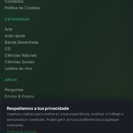
Contactos
Política de Cookies
CATEGORIAS
Arte
Auto-ajuda
Banda Desenhada
CD
Ciências Naturais
Ciências Sociais
Leilões ao vivo
APOIO
Perguntas
Envios & Prazos
Pontos
Respeitamos a tua privacidade
Devoluções
Usamos cookies para melhorar a tua experiência, analisar o tráfego e
Minha Conta
personalizar conteúdo. Podes gerir as tuas preferências a qualquer
momento.
Política de Cookies
© 2026 Ecolivros. Todos os direitos reservados.