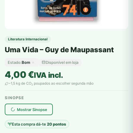
Literatura Internacional
Uma Vida – Guy de Maupassant
Bom
Disponível em loja
Estado:
4,00
€
IVA incl.
~1,5 kg de CO
poupados ao escolher segunda mão
2
SINOPSE
plantar árvores reais
Mostrar Sinopse
Esta compra dá-te
20 pontos