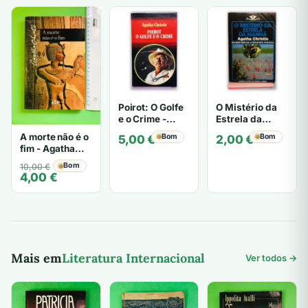
era:
é:
era:
é:
era:
é:
8,50 €.
4,00 €.
12,50 €.
5,00 €.
14,90 €.
5,00 €.
Poirot: O Golfe
O Mistério da
e o Crime -
Estrela da
Agatha Christie
Manhã - Agatha
A morte não é o
Bom
Bom
5,00
€
2,00
€
Christie
fim - Agatha
Christie
O
O
Bom
10,00
€
4,00
€
preço
preço
original
atual
era:
é:
10,00 €.
4,00 €.
Mais em
Literatura Internacional
Ver todos →