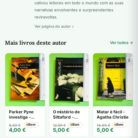
cativou leitores em todo o mundo com as suas
narrativas envolventes e surpreendentes
reviravoltas.
Ver página do autor
Mais livros deste autor
Ver todos →
Parker Pyne
O mistério de
Matar é fácil -
investiga -
Sittaford -
Agatha Christie
Agatha Christie
Agatha Christie
O
O
Bom
O
O
Bom
O
O
Bom
8,50
€
12,50
€
14,90
€
4,00
€
5,00
€
5,00
€
preço
preço
preço
preço
preço
preço
original
atual
original
atual
original
atual