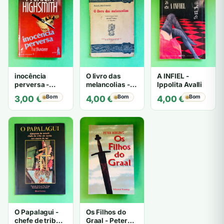
inocência
O livro das
A INFIEL -
perversa -
melancolias -
Ippolita Avalli
PATRICIA
Paulo
Bom
Bom
Bom
3,00
€
4,00
€
4,00
€
HIGHSMITH
Mantegazza
O Papalagui -
Os Filhos do
chefe de tribo
Graal - Peter