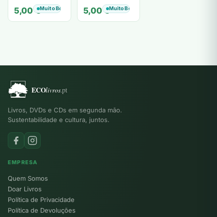
de tiavéa
Berling
Muito Bom
Muito Bom
5,00
€
5,00
€
Livros, DVDs e CDs em segunda mão.
Sustentabilidade e cultura, juntos.
EMPRESA
Quem Somos
Doar Livros
Política de Privacidade
Política de Devoluções