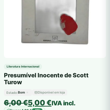
Literatura Internacional
Presumível Inocente de Scott
Turow
Bom
Disponível em loja
Estado:
O
O
6,00
€
5,00
€
IVA incl.
preço
preço