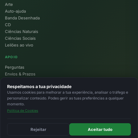
Arte
Auto-ajuda
Banda Desenhada
CD
Ciências Naturais
Ciências Sociais
Leilões ao vivo
APOIO
Perguntas
Envios & Prazos
Pontos
Respeitamos a tua privacidade
Devoluções
Usamos cookies para melhorar a tua experiência, analisar o tráfego e
Minha Conta
personalizar conteúdo. Podes gerir as tuas preferências a qualquer
momento.
Política de Cookies
© 2026 Ecolivros. Todos os direitos reservados.
Privacidade
Termos
Cookies
MB
MB Way
Cartão
Rejeitar
Aceitar tudo