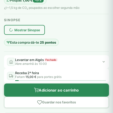
Poupas
1,00
€
-17%
original
atual
~1,5 kg de CO
poupados ao escolher segunda mão
2
era:
é:
SINOPSE
6,00 €.
5,00 €.
plantar árvores reais
Mostrar Sinopse
Esta compra dá-te
25 pontos
Levantar em Algés
Fechado
Abre amanhã às 10:00
Receba 2ª feira
Faltam
15,00 €
para portes grátis
Adicionar ao carrinho
Guardar nos favoritos