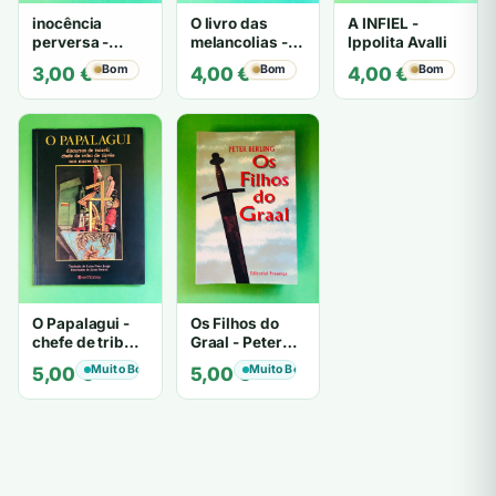
inocência
O livro das
A INFIEL -
perversa -
melancolias -
Ippolita Avalli
PATRICIA
Paulo
Bom
Bom
Bom
3,00
€
4,00
€
4,00
€
HIGHSMITH
Mantegazza
O Papalagui -
Os Filhos do
chefe de tribo
Graal - Peter
de tiavéa
Berling
Muito Bom
Muito Bom
5,00
€
5,00
€