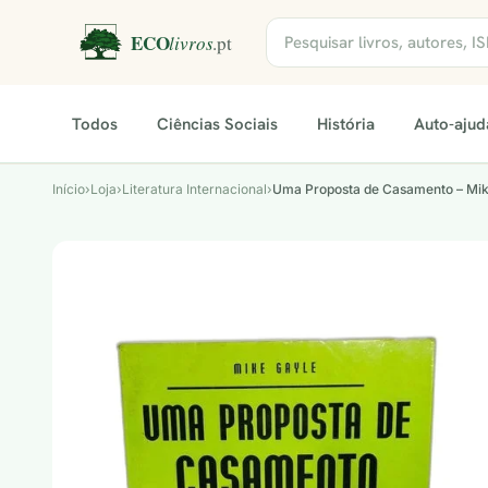
Todos
Ciências Sociais
História
Auto-ajud
Início
›
Loja
›
Literatura Internacional
›
Uma Proposta de Casamento – Mik