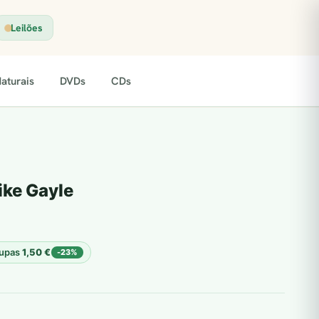
Leilões
aturais
DVDs
CDs
ke Gayle
upas
1,50
€
-23%