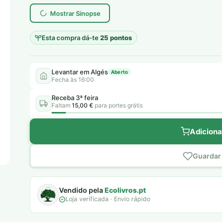
era:
é:
Mostrar Sinopse
6,50 €.
5,00 €.
Esta compra dá-te
25 pontos
Levantar em Algés
Aberto
Fecha às 16:00
Receba 3ª feira
Faltam
15,00 €
para portes grátis
Adiciona
Guardar 
Vendido pela
Ecolivros.pt
Loja verificada · Envio rápido