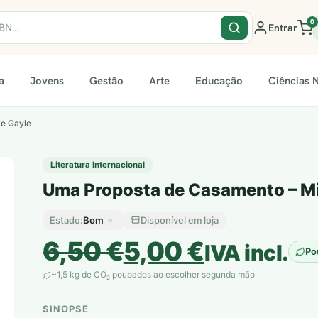
0
Entrar
a
Jovens
Gestão
Arte
Educação
Ciências N
e Gayle
Literatura Internacional
Uma Proposta de Casamento – Mi
Bom
Disponível em loja
Estado:
O
O
6,50
€
5,00
€
IVA incl.
Po
preço
preço
~1,5 kg de CO
poupados ao escolher segunda mão
2
original
atual
SINOPSE
plantar árvores reais