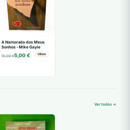
A Namorada dos Meus
Sonhos - Mike Gayle
O
O
Bom
5,00
€
10,00
€
preço
preço
original
atual
era:
é:
10,00 €.
5,00 €.
Ver todos →