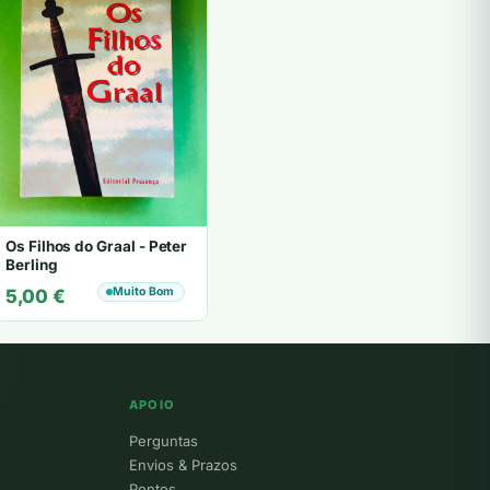
Os Filhos do Graal - Peter
Berling
Muito Bom
5,00
€
APOIO
Perguntas
Envios & Prazos
Pontos