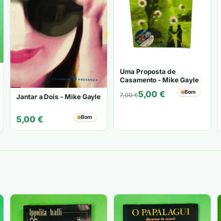
Uma Proposta de
Casamento - Mike Gayle
O
O
Bom
5,00
€
7,00
€
Jantar a Dois - Mike Gayle
preço
preço
original
atual
Bom
5,00
€
era:
é:
7,00 €.
5,00 €.