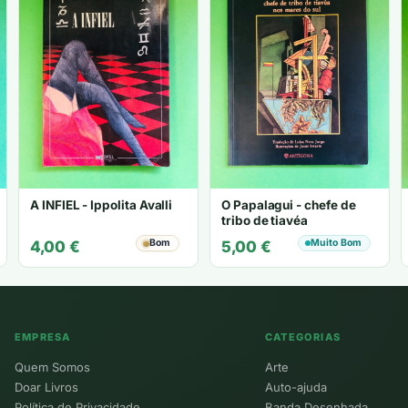
A INFIEL - Ippolita Avalli
O Papalagui - chefe de
tribo de tiavéa
Bom
Muito Bom
4,00
€
5,00
€
EMPRESA
CATEGORIAS
Quem Somos
Arte
Doar Livros
Auto-ajuda
Política de Privacidade
Banda Desenhada