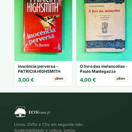
inocência perversa -
O livro das melancolias -
PATRICIA HIGHSMITH
Paulo Mantegazza
Bom
Bom
3,00
€
4,00
€
Livros, DVDs e CDs em segunda mão.
Sustentabilidade e cultura, juntos.