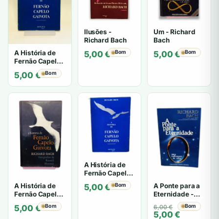
Ilusões -
Um - Richard
Richard Bach
Bach
A História de
Bom
Bom
5,00
€
5,00
€
Fernão Capelo
Gaivota -
Bom
5,00
€
Richard Bach
A História de
Fernão Capelo
Gaivota -
A Ponte para a
A História de
Bom
5,00
€
Richard Bach
Eternidade -
Fernão Capelo
Richard Bach
Gaivota -
O
O
Bom
Bom
6,00
€
5,00
€
Richard Bach
5,00
€
preço
preço