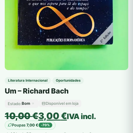
·
Literatura Internacional
Oportunidades
Um – Richard Bach
Bom
Disponível em loja
Estado:
O
O
10,00
€
3,00
€
IVA incl.
preço
preço
Poupas
7,00
€
-70%