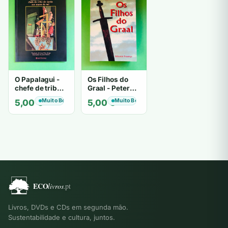
O Papalagui -
Os Filhos do
chefe de tribo
Graal - Peter
de tiavéa
Berling
Muito Bom
Muito Bom
5,00
€
5,00
€
Livros, DVDs e CDs em segunda mão.
Sustentabilidade e cultura, juntos.