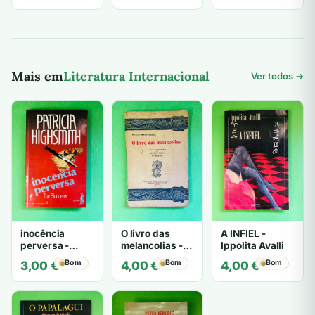
original
atual
era:
é:
6,00 €.
5,00 €.
Mais em
Literatura Internacional
Ver todos →
inocência
O livro das
A INFIEL -
perversa -
melancolias -
Ippolita Avalli
PATRICIA
Paulo
Bom
Bom
Bom
3,00
€
4,00
€
4,00
€
HIGHSMITH
Mantegazza