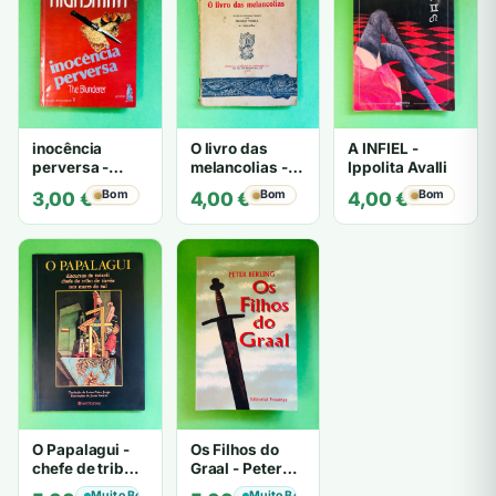
inocência
O livro das
A INFIEL -
perversa -
melancolias -
Ippolita Avalli
PATRICIA
Paulo
Bom
Bom
Bom
3,00
€
4,00
€
4,00
€
HIGHSMITH
Mantegazza
O Papalagui -
Os Filhos do
chefe de tribo
Graal - Peter
de tiavéa
Berling
Muito Bom
Muito Bom