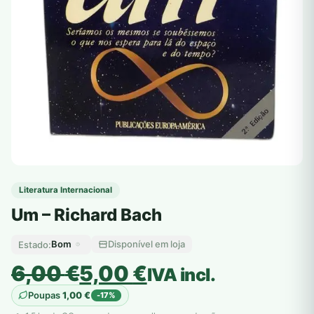
Literatura Internacional
Um – Richard Bach
Bom
Disponível em loja
Estado:
O
O
6,00
€
5,00
€
IVA incl.
preço
preço
Poupas
1,00
€
-17%