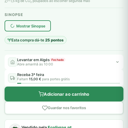
original
atual
~1,5 kg de CO
poupados ao escolher segunda mão
2
era:
é:
SINOPSE
6,00 €.
5,00 €.
plantar árvores reais
Mostrar Sinopse
Esta compra dá-te
25 pontos
Levantar em Algés
Fechado
Abre amanhã às 10:00
Receba 3ª feira
Faltam
15,00 €
para portes grátis
Adicionar ao carrinho
Guardar nos favoritos
Vendido pela
Ecolivros.pt