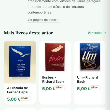
profundamente com leitores de várias gerações,
tornando-se um clássico da literatura
contemporânea.
Ver página do autor
Mais livros deste autor
Ver todos →
Ilusões -
Um - Richard
Richard Bach
Bach
A História de
Bom
Bom
5,00
€
5,00
€
Fernão Capelo
Gaivota -
Bom
5,00
€
Richard Bach