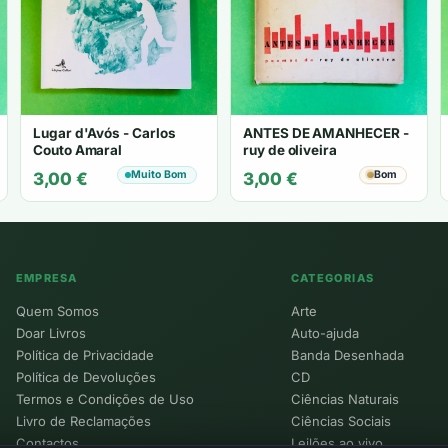
Lugar d'Avós - Carlos
ANTES DE AMANHECER -
Couto Amaral
ruy de oliveira
Muito Bom
Bom
3,00
€
3,00
€
EMPRESA
CATEGORIAS
Quem Somos
Arte
Doar Livros
Auto-ajuda
Política de Privacidade
Banda Desenhada
Política de Devoluções
CD
Termos e Condições de Uso
Ciências Naturais
Livro de Reclamações
Ciências Sociais
Contactos
Leilões ao vivo