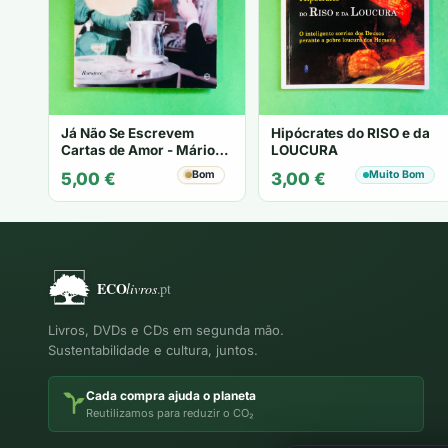
Já Não Se Escrevem
Hipócrates do RISO e da
Cartas de Amor - Mário
LOUCURA
Zambujal
Bom
Muito Bom
5,00
€
3,00
€
Livros, DVDs e CDs em segunda mão.
Sustentabilidade e cultura, juntos.
Cada compra ajuda o planeta
Reutilizamos para reduzir o CO₂