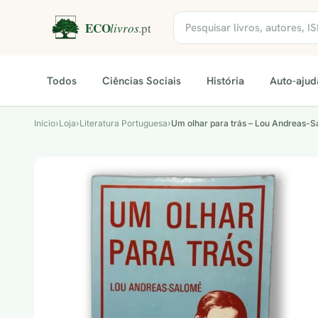
Todos
Ciências Sociais
História
Auto-ajud
Início
›
Loja
›
Literatura Portuguesa
›
Um olhar para trás – Lou Andreas-