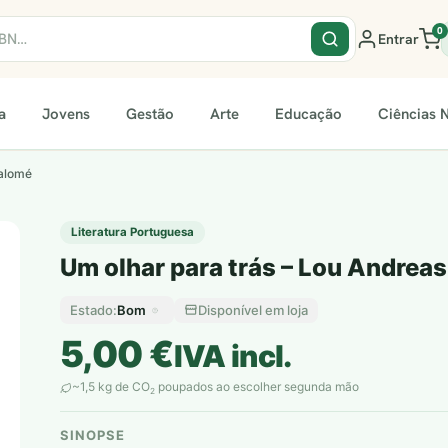
0
Entrar
a
Jovens
Gestão
Arte
Educação
Ciências N
Salomé
Literatura Portuguesa
Um olhar para trás – Lou Andrea
Bom
Disponível em loja
Estado:
5,00
€
IVA incl.
~1,5 kg de CO
poupados ao escolher segunda mão
2
SINOPSE
plantar árvores reais