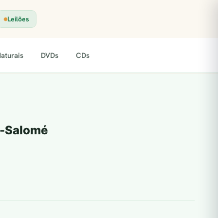
Leilões
aturais
DVDs
CDs
s-Salomé