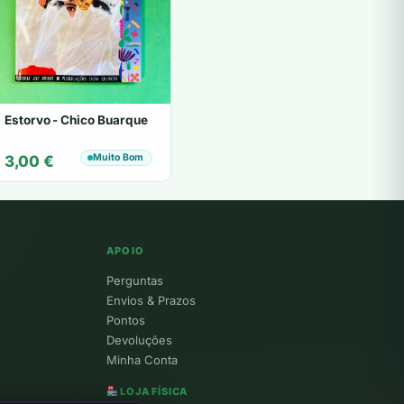
Estorvo - Chico Buarque
Muito Bom
3,00
€
APOIO
Perguntas
Envios & Prazos
Pontos
Devoluções
Minha Conta
LOJA FÍSICA