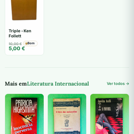
Triple - Ken
Follett
O
O
Bom
10,00
€
5,00
€
preço
preço
original
atual
era:
é:
10,00 €.
5,00 €.
Mais em
Literatura Internacional
Ver todos →