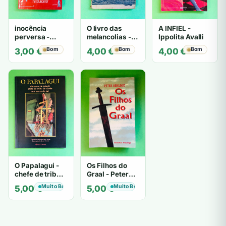
inocência
O livro das
A INFIEL -
perversa -
melancolias -
Ippolita Avalli
PATRICIA
Paulo
Bom
Bom
Bom
3,00
€
4,00
€
4,00
€
HIGHSMITH
Mantegazza
O Papalagui -
Os Filhos do
chefe de tribo
Graal - Peter
de tiavéa
Berling
Muito Bom
Muito Bom
5,00
€
5,00
€