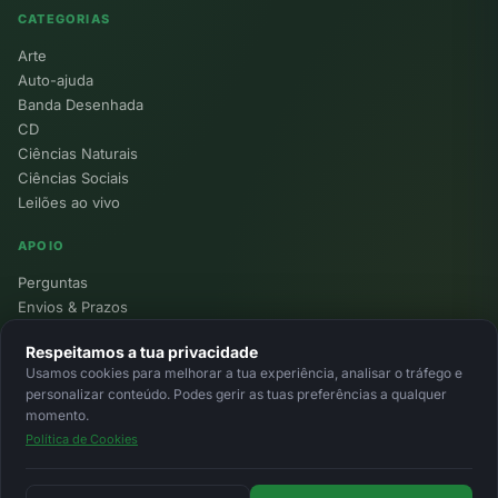
CATEGORIAS
Arte
Auto-ajuda
Banda Desenhada
CD
Ciências Naturais
Ciências Sociais
Leilões ao vivo
APOIO
Perguntas
Envios & Prazos
Pontos
Respeitamos a tua privacidade
Devoluções
Usamos cookies para melhorar a tua experiência, analisar o tráfego e
Minha Conta
personalizar conteúdo. Podes gerir as tuas preferências a qualquer
momento.
Política de Cookies
© 2026 Ecolivros. Todos os direitos reservados.
Privacidade
Termos
Cookies
MB
MB Way
Cartão