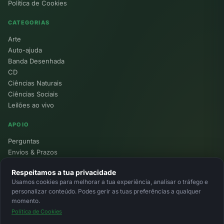
Política de Cookies
CATEGORIAS
Arte
Auto-ajuda
Banda Desenhada
CD
Ciências Naturais
Ciências Sociais
Leilões ao vivo
APOIO
Perguntas
Envios & Prazos
Pontos
Respeitamos a tua privacidade
Devoluções
Usamos cookies para melhorar a tua experiência, analisar o tráfego e
Minha Conta
personalizar conteúdo. Podes gerir as tuas preferências a qualquer
momento.
Política de Cookies
© 2026 Ecolivros. Todos os direitos reservados.
Privacidade
Termos
Cookies