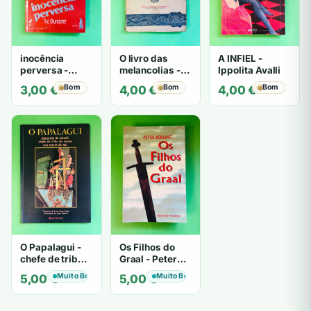
inocência
O livro das
A INFIEL -
perversa -
melancolias -
Ippolita Avalli
PATRICIA
Paulo
Bom
Bom
Bom
3,00
€
4,00
€
4,00
€
HIGHSMITH
Mantegazza
O Papalagui -
Os Filhos do
chefe de tribo
Graal - Peter
de tiavéa
Berling
Muito Bom
Muito Bom
5,00
€
5,00
€