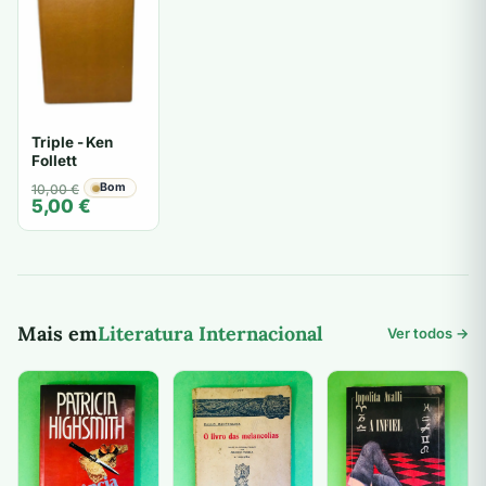
Triple - Ken
Follett
O
O
Bom
10,00
€
5,00
€
preço
preço
original
atual
era:
é:
10,00 €.
5,00 €.
Mais em
Literatura Internacional
Ver todos →