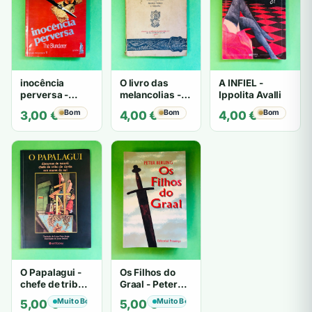
inocência
O livro das
A INFIEL -
perversa -
melancolias -
Ippolita Avalli
PATRICIA
Paulo
Bom
Bom
Bom
3,00
€
4,00
€
4,00
€
HIGHSMITH
Mantegazza
O Papalagui -
Os Filhos do
chefe de tribo
Graal - Peter
de tiavéa
Berling
Muito Bom
Muito Bom
5,00
€
5,00
€