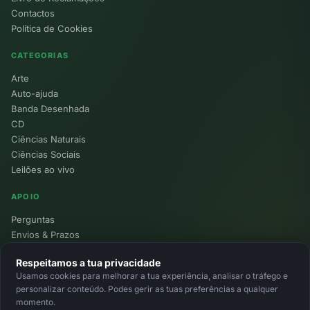
Contactos
Política de Cookies
CATEGORIAS
Arte
Auto-ajuda
Banda Desenhada
CD
Ciências Naturais
Ciências Sociais
Leilões ao vivo
APOIO
Perguntas
Envios & Prazos
Pontos
Respeitamos a tua privacidade
Devoluções
Usamos cookies para melhorar a tua experiência, analisar o tráfego e
Minha Conta
personalizar conteúdo. Podes gerir as tuas preferências a qualquer
momento.