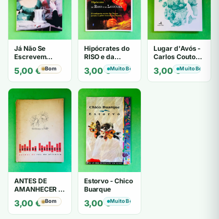
Já Não Se
Hipócrates do
Lugar d'Avós -
Escrevem
RISO e da
Carlos Couto
Cartas de Amor
LOUCURA
Amaral
Bom
Muito Bom
Muito Bom
5,00
€
3,00
€
3,00
€
- Mário
Zambujal
ANTES DE
Estorvo - Chico
AMANHECER -
Buarque
ruy de oliveira
Bom
Muito Bom
3,00
€
3,00
€