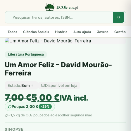
Todos
Ciências Sociais
História
Auto-ajuda
Jovens
Gestão
Literatura Portuguesa
Um Amor Feliz – David Mourão-
Ferreira
Bom
Disponível em loja
Estado:
O
O
7,00
€
5,00
€
IVA incl.
preço
preço
Poupas
2,00
€
-29%
original
atual
~1,5 kg de CO
poupados ao escolher segunda mão
2
era:
é:
SINOPSE