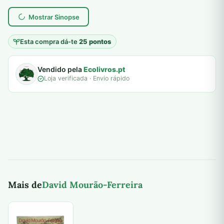
7,00 €.
5,00 €.
plantar árvores reais
Mostrar Sinopse
Esta compra dá-te
25 pontos
Vendido pela
Ecolivros.pt
Loja verificada · Envio rápido
Mais de
David Mourão-Ferreira