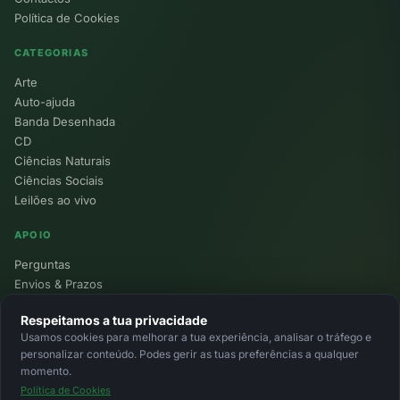
Política de Cookies
CATEGORIAS
Arte
Auto-ajuda
Banda Desenhada
CD
Ciências Naturais
Ciências Sociais
Leilões ao vivo
APOIO
Perguntas
Envios & Prazos
Pontos
Respeitamos a tua privacidade
Devoluções
Usamos cookies para melhorar a tua experiência, analisar o tráfego e
Minha Conta
personalizar conteúdo. Podes gerir as tuas preferências a qualquer
momento.
Política de Cookies
© 2026 Ecolivros. Todos os direitos reservados.