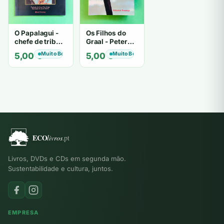
O Papalagui -
Os Filhos do
chefe de tribo
Graal - Peter
de tiavéa
Berling
Muito Bom
Muito Bom
5,00
€
5,00
€
Livros, DVDs e CDs em segunda mão.
Sustentabilidade e cultura, juntos.
EMPRESA