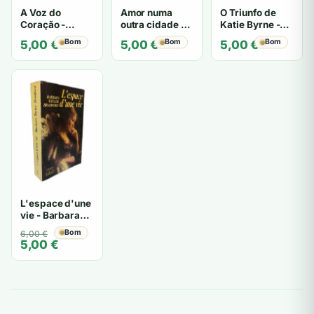
A Voz do
Amor numa
O Triunfo de
Coração -
outra cidade -
Katie Byrne -
Barbara Taylor
Barbara Taylor
Barbara Taylor
Bom
Bom
Bom
5,00
€
5,00
€
5,00
€
Bradford
Bradford
Bradford
L'espace d'une
vie - Barbara
Taylor Bradford
O
O
Bom
6,00
€
5,00
€
preço
preço
original
atual
era:
é:
6,00 €.
5,00 €.