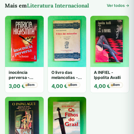
Mais em
Literatura Internacional
Ver todos →
inocência
O livro das
A INFIEL -
perversa -
melancolias -
Ippolita Avalli
PATRICIA
Paulo
Bom
Bom
Bom
3,00
€
4,00
€
4,00
€
HIGHSMITH
Mantegazza