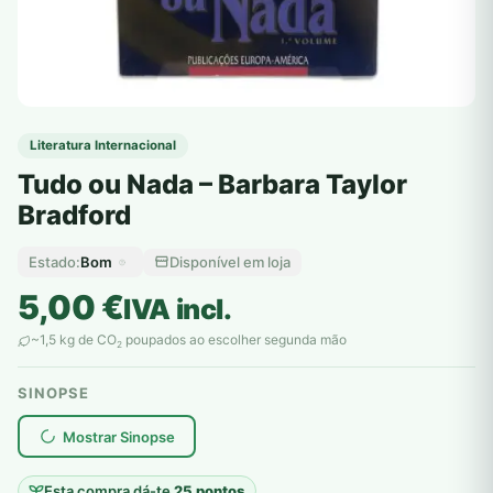
Literatura Internacional
Tudo ou Nada – Barbara Taylor
Bradford
Bom
Disponível em loja
Estado:
5,00
€
IVA incl.
~1,5 kg de CO
poupados ao escolher segunda mão
2
SINOPSE
plantar árvores reais
Mostrar Sinopse
Esta compra dá-te
25 pontos