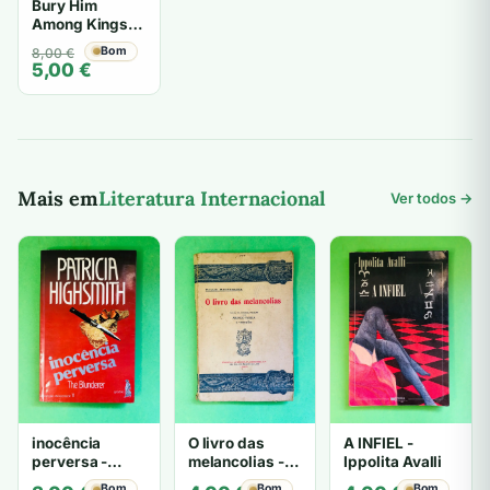
Bury Him
Among Kings -
Elleston Trevor
O
O
Bom
8,00
€
5,00
€
preço
preço
original
atual
era:
é:
8,00 €.
5,00 €.
Mais em
Literatura Internacional
Ver todos →
inocência
O livro das
A INFIEL -
perversa -
melancolias -
Ippolita Avalli
PATRICIA
Paulo
Bom
Bom
Bom