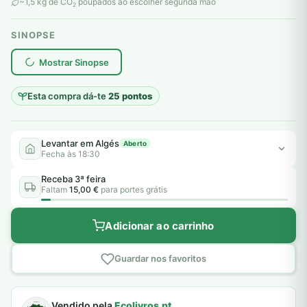
original
atual
~1,5 kg de CO
poupados ao escolher segunda mão
2
era:
é:
SINOPSE
5,50 €.
5,00 €.
plantar árvores reais
Mostrar Sinopse
Esta compra dá-te
25 pontos
Levantar em Algés
Aberto
Fecha às 18:30
Receba 3ª feira
Faltam
15,00 €
para portes grátis
Adicionar ao carrinho
Guardar nos favoritos
Vendido pela
Ecolivros.pt