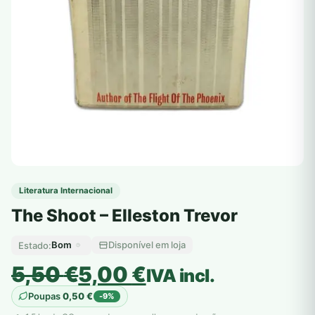
Literatura Internacional
The Shoot – Elleston Trevor
Bom
Disponível em loja
Estado:
O
O
5,50
€
5,00
€
IVA incl.
preço
preço
Poupas
0,50
€
-9%