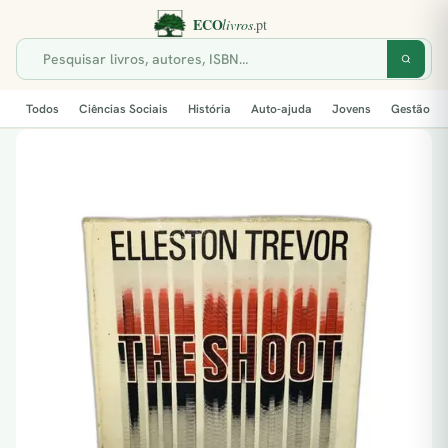
Todos
Ciências Sociais
História
Auto-ajuda
Jovens
Gestão