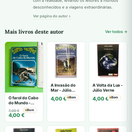
com a realidade, levando os leitores a mundos
desconhecidos e a viagens extraordinárias.
Ver página do autor
Mais livros deste autor
Ver todos →
A Invasão do
A Volta da Lua -
Mar - Júlio
Júlio Verne
Verne
O farol do Cabo
Bom
Bom
4,00
€
4,00
€
do Mundo -
Júlio Verne
O
O
Bom
7,00
€
4,00
€
preço
preço
original
atual
era:
é: