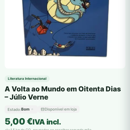
Literatura Internacional
A Volta ao Mundo em Oitenta Dias
– Júlio Verne
Bom
Disponível em loja
Estado:
5,00
€
IVA incl.
~1,5 kg de CO
poupados ao escolher segunda mão