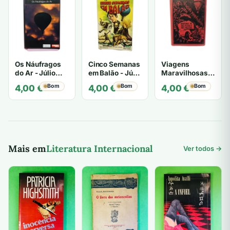
7,00 €.
4,00 €.
Os Náufragos
Cinco Semanas
Viagens
do Ar - Júlio
em Balão - Júlio
Maravilhosas -
Verne
Verne
Júlio Verne
Bom
Bom
Bom
4,00
€
4,00
€
4,00
€
Mais em
Literatura Internacional
Ver todos →