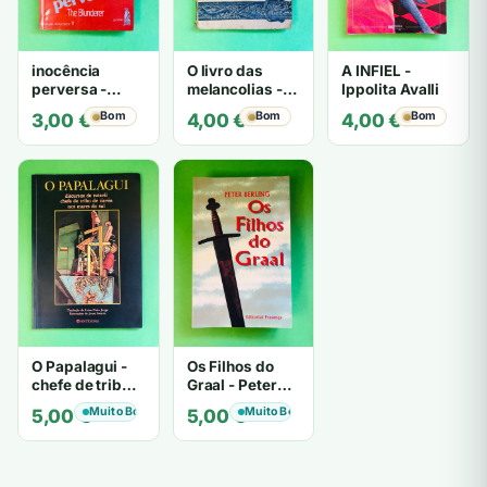
inocência
O livro das
A INFIEL -
perversa -
melancolias -
Ippolita Avalli
PATRICIA
Paulo
Bom
Bom
Bom
3,00
€
4,00
€
4,00
€
HIGHSMITH
Mantegazza
O Papalagui -
Os Filhos do
chefe de tribo
Graal - Peter
de tiavéa
Berling
Muito Bom
Muito Bom
5,00
€
5,00
€