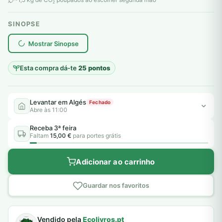
2
SINOPSE
plantar árvores reais
Mostrar Sinopse
Esta compra dá-te
25 pontos
Levantar em Algés
Fechado
Abre às 11:00
Receba 3ª feira
Faltam
15,00 €
para portes grátis
Adicionar ao carrinho
Guardar nos favoritos
Vendido pela
Ecolivros.pt