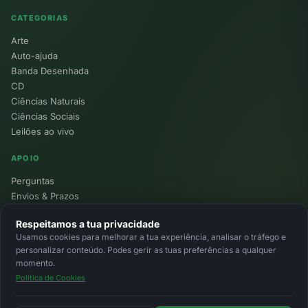
CATEGORIAS
Arte
Auto-ajuda
Banda Desenhada
CD
Ciências Naturais
Ciências Sociais
Leilões ao vivo
APOIO
Perguntas
Envios & Prazos
Pontos
Respeitamos a tua privacidade
Devoluções
Usamos cookies para melhorar a tua experiência, analisar o tráfego e
Minha Conta
personalizar conteúdo. Podes gerir as tuas preferências a qualquer
momento.
Política de Cookies
© 2026 Ecolivros. Todos os direitos reservados.
Privacidade
Termos
Cookies
MB
MB Way
Cartão