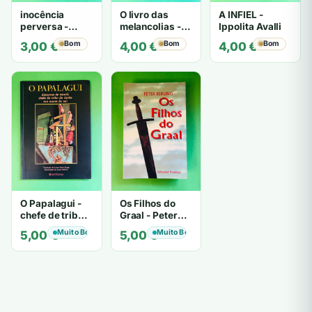
inocência
O livro das
A INFIEL -
perversa -
melancolias -
Ippolita Avalli
PATRICIA
Paulo
Bom
Bom
Bom
3,00
€
4,00
€
4,00
€
HIGHSMITH
Mantegazza
O Papalagui -
Os Filhos do
chefe de tribo
Graal - Peter
de tiavéa
Berling
Muito Bom
Muito Bom
5,00
€
5,00
€