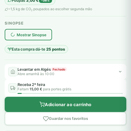
Poupas
3,00
€
-38%
original
atual
~1,5 kg de CO
poupados ao escolher segunda mão
2
era:
é:
SINOPSE
8,00 €.
5,00 €.
plantar árvores reais
Mostrar Sinopse
Esta compra dá-te
25 pontos
Levantar em Algés
Fechado
Abre amanhã às 10:00
Receba 2ª feira
Faltam
15,00 €
para portes grátis
Adicionar ao carrinho
Guardar nos favoritos