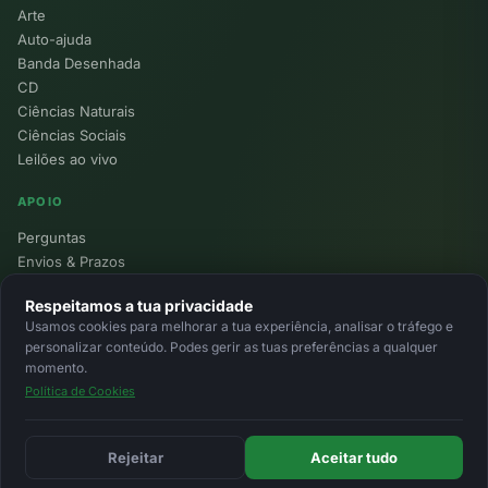
Arte
Auto-ajuda
Banda Desenhada
CD
Ciências Naturais
Ciências Sociais
Leilões ao vivo
APOIO
Perguntas
Envios & Prazos
Pontos
Respeitamos a tua privacidade
Devoluções
Usamos cookies para melhorar a tua experiência, analisar o tráfego e
Minha Conta
personalizar conteúdo. Podes gerir as tuas preferências a qualquer
momento.
Política de Cookies
© 2026 Ecolivros. Todos os direitos reservados.
Privacidade
Termos
Cookies
MB
MB Way
Cartão
Rejeitar
Aceitar tudo