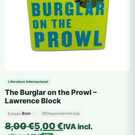
Literatura Internacional
The Burglar on the Prowl –
Lawrence Block
Bom
Disponível em loja
Estado:
O
O
8,00
€
5,00
€
IVA incl.
preço
preço