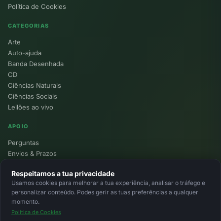
Política de Cookies
CATEGORIAS
Arte
Auto-ajuda
Banda Desenhada
CD
Ciências Naturais
Ciências Sociais
Leilões ao vivo
APOIO
Perguntas
Envios & Prazos
Pontos
Respeitamos a tua privacidade
Devoluções
Usamos cookies para melhorar a tua experiência, analisar o tráfego e
Minha Conta
personalizar conteúdo. Podes gerir as tuas preferências a qualquer
momento.
Política de Cookies
© 2026 Ecolivros. Todos os direitos reservados.