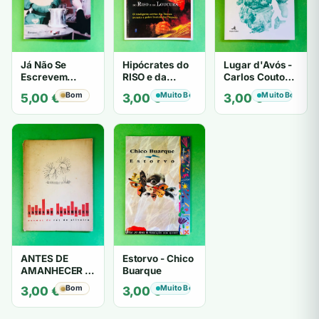
Já Não Se
Hipócrates do
Lugar d'Avós -
Escrevem
RISO e da
Carlos Couto
Cartas de Amor
LOUCURA
Amaral
Bom
Muito Bom
Muito Bom
5,00
€
3,00
€
3,00
€
- Mário
Zambujal
ANTES DE
Estorvo - Chico
AMANHECER -
Buarque
ruy de oliveira
Bom
Muito Bom
3,00
€
3,00
€