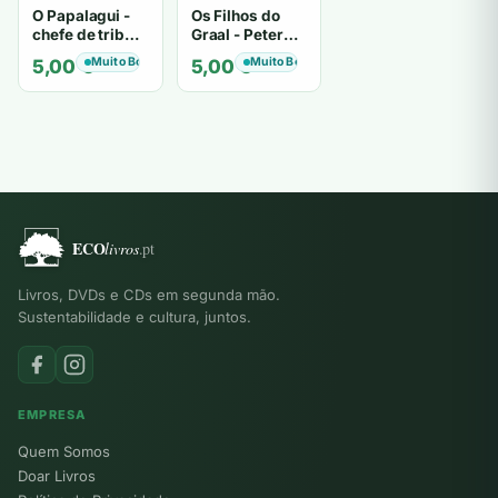
O Papalagui -
Os Filhos do
chefe de tribo
Graal - Peter
de tiavéa
Berling
Muito Bom
Muito Bom
5,00
€
5,00
€
Livros, DVDs e CDs em segunda mão.
Sustentabilidade e cultura, juntos.
EMPRESA
Quem Somos
Doar Livros