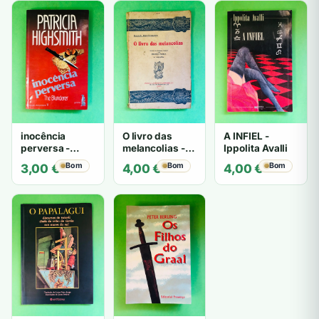
inocência
O livro das
A INFIEL -
perversa -
melancolias -
Ippolita Avalli
PATRICIA
Paulo
Bom
Bom
Bom
3,00
€
4,00
€
4,00
€
HIGHSMITH
Mantegazza