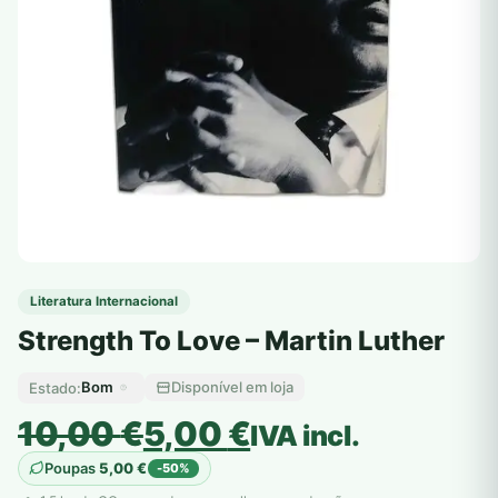
Literatura Internacional
Strength To Love – Martin Luther
Bom
Disponível em loja
Estado:
O
O
10,00
€
5,00
€
IVA incl.
preço
preço
Poupas
5,00
€
-50%