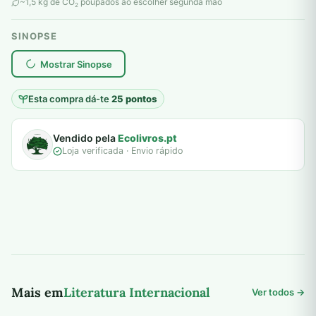
original
atual
~1,5 kg de CO
poupados ao escolher segunda mão
2
era:
é:
SINOPSE
10,00 €.
5,00 €.
plantar árvores reais
Mostrar Sinopse
Esta compra dá-te
25 pontos
Vendido pela
Ecolivros.pt
Loja verificada · Envio rápido
Mais em
Literatura Internacional
Ver todos →