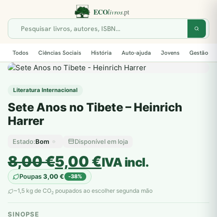
Todos
Ciências Sociais
História
Auto-ajuda
Jovens
Gestão
Literatura Internacional
Sete Anos no Tibete – Heinrich
Harrer
Bom
Disponível em loja
Estado:
O
O
8,00
€
5,00
€
IVA incl.
preço
preço
Poupas
3,00
€
-38%
original
atual
~1,5 kg de CO
poupados ao escolher segunda mão
2
era:
é:
SINOPSE