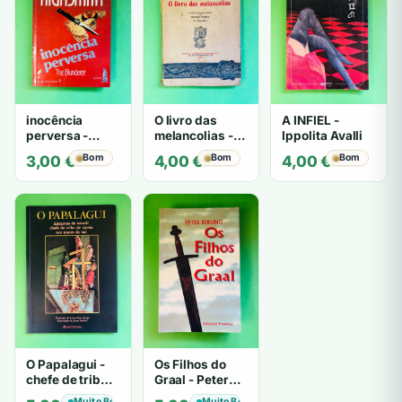
inocência
O livro das
A INFIEL -
perversa -
melancolias -
Ippolita Avalli
PATRICIA
Paulo
Bom
Bom
Bom
3,00
€
4,00
€
4,00
€
HIGHSMITH
Mantegazza
O Papalagui -
Os Filhos do
chefe de tribo
Graal - Peter
de tiavéa
Berling
Muito Bom
Muito Bom