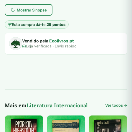
8,00 €.
5,00 €.
plantar árvores reais
Mostrar Sinopse
Esta compra dá-te
25 pontos
Vendido pela
Ecolivros.pt
Loja verificada · Envio rápido
Mais em
Literatura Internacional
Ver todos →