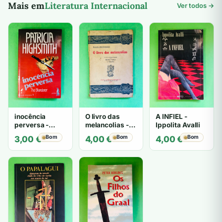
Mais em
Literatura Internacional
Ver todos →
inocência
O livro das
A INFIEL -
perversa -
melancolias -
Ippolita Avalli
PATRICIA
Paulo
Bom
Bom
Bom
3,00
€
4,00
€
4,00
€
HIGHSMITH
Mantegazza