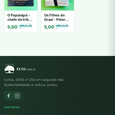
O Papalagui -
Os Filhos do
chefe de tribo
Graal - Peter
de tiavéa
Berling
Muito Bom
Muito Bom
5,00
€
5,00
€
Livros, DVDs e CDs em segunda mão.
Sustentabilidade e cultura, juntos.
EMPRESA