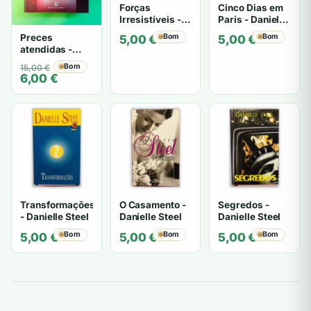
Forças
Cinco Dias em
Irresistíveis -
Paris - Danielle
Danielle Steel
Steel
Preces
Bom
Bom
5,00
€
5,00
€
atendidas -
Danielle Steel
O
O
Bom
15,00
€
6,00
€
preço
preço
original
atual
era:
é:
15,00 €.
6,00 €.
Transformações
O Casamento -
Segredos -
- Danielle Steel
Danielle Steel
Danielle Steel
Bom
Bom
Bom
5,00
€
5,00
€
5,00
€