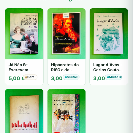
Já Não Se
Hipócrates do
Lugar d'Avós -
Escrevem
RISO e da
Carlos Couto
Cartas de Amor
LOUCURA
Amaral
Bom
Muito Bom
Muito Bom
5,00
€
3,00
€
3,00
€
- Mário
Zambujal