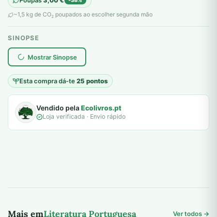
Poupas
3,00
€
-38%
original
atual
~1,5 kg de CO
poupados ao escolher segunda mão
2
era:
é:
SINOPSE
8,00 €.
5,00 €.
plantar árvores reais
Mostrar Sinopse
Esta compra dá-te
25 pontos
Vendido pela
Ecolivros.pt
Loja verificada · Envio rápido
Mais em
Literatura Portuguesa
Ver todos →