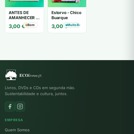
ANTES DE
Estorvo - Chico
AMANHECER -
Buarque
ruy de oliveira
Bom
Muito Bom
3,00
€
3,00
€
Livros, DVDs e CDs em segunda mão.
Sustentabilidade e cultura, juntos.
EMPRESA
Quem Somos