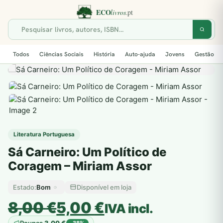
Todos
Ciências Sociais
História
Auto-ajuda
Jovens
Gestão
Literatura Portuguesa
Sá Carneiro: Um Político de
Coragem – Miriam Assor
Bom
Disponível em loja
Estado:
O
O
8,00
€
5,00
€
IVA incl.
preço
preço