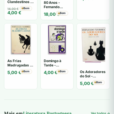
Clandestinos -
80 Anos -
Fernando
Fernando
O
O
Bom
14,00
€
Namora
Namora
4,00
€
preço
preço
Bom
18,00
€
original
atual
era:
é:
14,00 €.
4,00 €.
As Frias
Domingo à
Madrugadas -
Tarde -
Fernando
Fernando
Os Adoradores
Bom
Bom
5,00
€
4,00
€
Namora
Namora
do Sol -
Fernando
Bom
5,00
€
Namora
Mais em
Literatura Portuguesa
Ver todos →