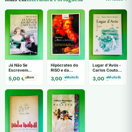
Já Não Se
Hipócrates do
Lugar d'Avós -
Escrevem
RISO e da
Carlos Couto
Cartas de Amor
LOUCURA
Amaral
Bom
Muito Bom
Muito Bom
5,00
€
3,00
€
3,00
€
- Mário
Zambujal