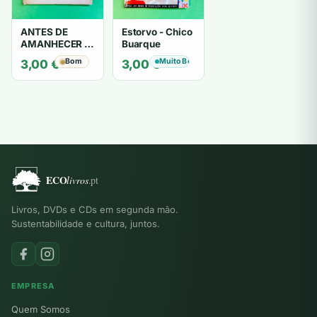
ANTES DE
Estorvo - Chico
AMANHECER -
Buarque
ruy de oliveira
Bom
Muito Bom
3,00
€
3,00
€
Livros, DVDs e CDs em segunda mão.
Sustentabilidade e cultura, juntos.
EMPRESA
Quem Somos