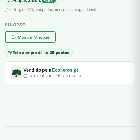
Poupas
3,00
€
-38%
original
atual
~1,5 kg de CO
poupados ao escolher segunda mão
2
era:
é:
SINOPSE
8,00 €.
5,00 €.
plantar árvores reais
Mostrar Sinopse
Esta compra dá-te
25 pontos
Vendido pela
Ecolivros.pt
Loja verificada · Envio rápido