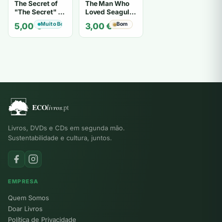
The Secret of
The Man Who
"The Secret" O
Loved Seagulls
Segredo de "O
- OSHO
Muito Bom
Bom
5,00
€
3,00
€
Segredo" -
Karen Kelly
Livros, DVDs e CDs em segunda mão.
Sustentabilidade e cultura, juntos.
EMPRESA
Quem Somos
Doar Livros
Política de Privacidade