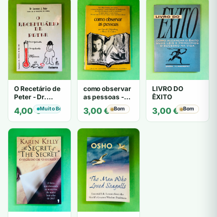
O Recetário de
como observar
LIVRO DO
Peter - Dr.
as pessoas -
ÊXITO
Laurence J.
Gerard I.
Muito Bom
Bom
Bom
4,00
€
3,00
€
3,00
€
Peter
Nierenberg e
Henry H. Calero