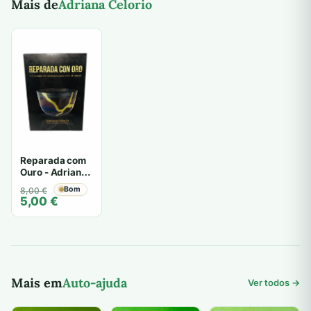
Mais de
Adriana Celorio
Reparada com
Ouro - Adriana
Celorio
O
O
Bom
8,00
€
5,00
€
preço
preço
original
atual
era:
é:
8,00 €.
5,00 €.
Mais em
Auto-ajuda
Ver todos →