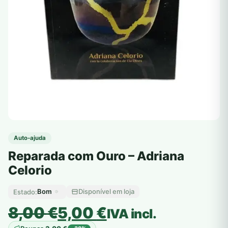
Auto-ajuda
Reparada com Ouro – Adriana
Celorio
Bom
Disponível em loja
Estado:
O
O
8,00
€
5,00
€
IVA incl.
preço
preço