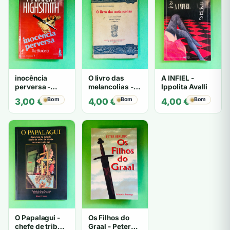
inocência
O livro das
A INFIEL -
perversa -
melancolias -
Ippolita Avalli
PATRICIA
Paulo
Bom
Bom
Bom
3,00
€
4,00
€
4,00
€
HIGHSMITH
Mantegazza
O Papalagui -
Os Filhos do
chefe de tribo
Graal - Peter