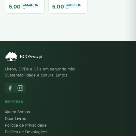
de tiavéa
Berling
Muito Bom
Muito Bom
5,00
€
5,00
€
Livros, DVDs e CDs em segunda mão.
Sustentabilidade e cultura, juntos.
EMPRESA
Quem Somos
Doar Livros
Política de Privacidade
Política de Devoluções