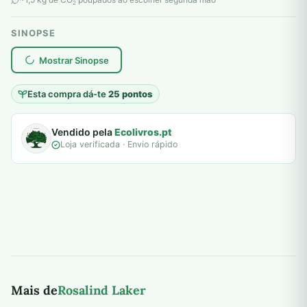
2
SINOPSE
plantar árvores reais
Mostrar Sinopse
Esta compra dá-te
25 pontos
Vendido pela
Ecolivros.pt
Loja verificada · Envio rápido
Mais de
Rosalind Laker