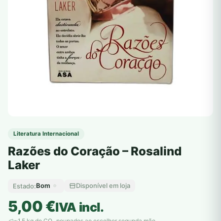
Literatura Internacional
Razões do Coração – Rosalind
Laker
Bom
Disponível em loja
Estado:
5,00
€
IVA incl.
~1,5 kg de CO
poupados ao escolher segunda mão