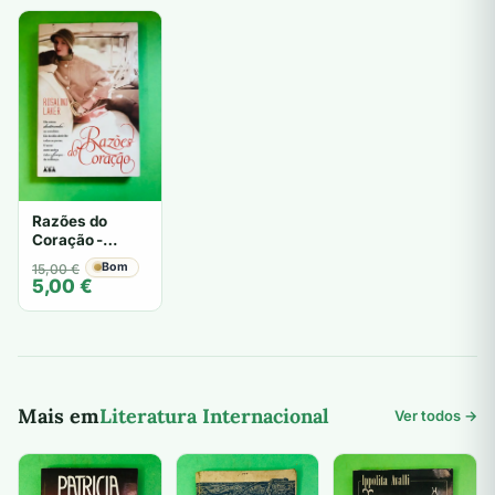
Razões do
Coração -
Rosalind Laker
O
O
Bom
15,00
€
5,00
€
preço
preço
original
atual
era:
é:
15,00 €.
5,00 €.
Mais em
Literatura Internacional
Ver todos →