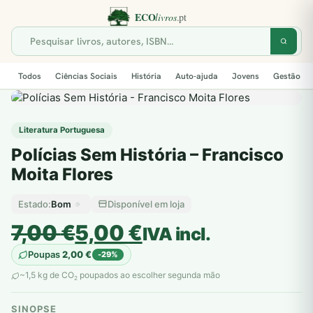
Todos
Ciências Sociais
História
Auto-ajuda
Jovens
Gestão
Literatura Portuguesa
Polícias Sem História – Francisco
Moita Flores
Bom
Disponível em loja
Estado:
O
O
7,00
€
5,00
€
IVA incl.
preço
preço
Poupas
2,00
€
-29%
original
atual
~1,5 kg de CO
poupados ao escolher segunda mão
2
era:
é:
SINOPSE