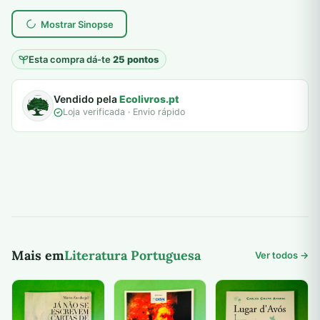
7,00 €.
5,00 €.
plantar árvores reais
Mostrar Sinopse
Esta compra dá-te
25 pontos
Vendido pela
Ecolivros.pt
Loja verificada · Envio rápido
Mais em
Literatura Portuguesa
Ver todos →