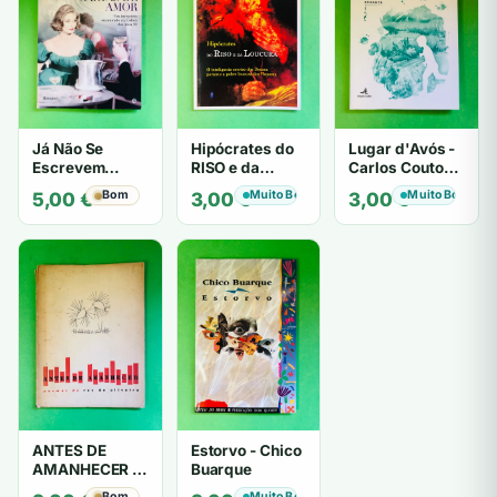
Já Não Se
Hipócrates do
Lugar d'Avós -
Escrevem
RISO e da
Carlos Couto
Cartas de Amor
LOUCURA
Amaral
Bom
Muito Bom
Muito Bom
5,00
€
3,00
€
3,00
€
- Mário
Zambujal
ANTES DE
Estorvo - Chico
AMANHECER -
Buarque
ruy de oliveira
Bom
Muito Bom