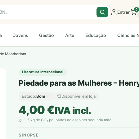
0
Entrar
a
Jovens
Gestão
Arte
Educação
Ciências N
 de Montherlant
Literatura Internacional
Piedade para as Mulheres – Henr
Bom
Disponível em loja
Estado:
4,00
€
IVA incl.
~1,5 kg de CO
poupados ao escolher segunda mão
2
SINOPSE
plantar árvores reais