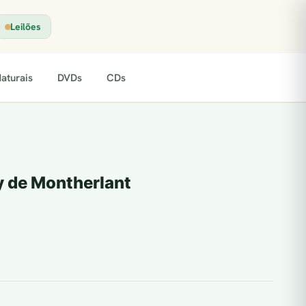
Leilões
aturais
DVDs
CDs
y de Montherlant