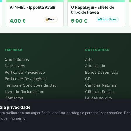
A INFIEL - Ippolita Avalli
O Papalagui - chefe de
tribo de tiavéa
Bom
Muito Bom
4,00
€
5,00
€
EMPRESA
CATEGORIAS
Quem Somos
Arte
Doar Livros
Auto-ajuda
Política de Privacidade
Banda Desenhada
Política de Devoluções
CD
Termos e Condições de Uso
Ciências Naturais
Livro de Reclamações
Ciências Sociais
Contactos
Leilões ao vivo
Política de Cookies
tua privacidade
a melhorar a tua experiência, analisar o tráfego e personalizar conteúdo. Pode
alquer momento.