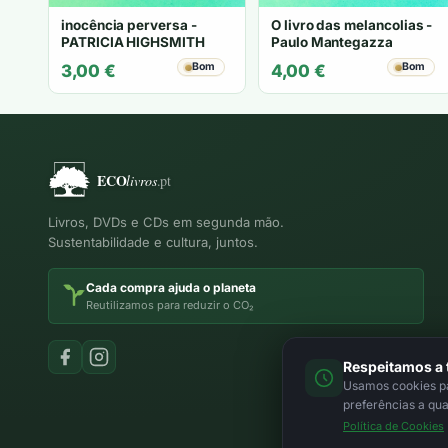
inocência perversa -
O livro das melancolias -
PATRICIA HIGHSMITH
Paulo Mantegazza
Bom
Bom
3,00
€
4,00
€
Livros, DVDs e CDs em segunda mão.
Sustentabilidade e cultura, juntos.
Cada compra ajuda o planeta
Reutilizamos para reduzir o CO₂
Respeitamos a 
Usamos cookies par
preferências a qu
Política de Cookies