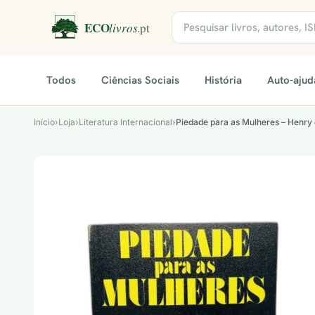
Todos
Ciências Sociais
História
Auto-ajud
Início
›
Loja
›
Literatura Internacional
›
Piedade para as Mulheres – Henry