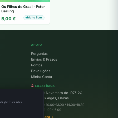
Os Filhos do Graal - Peter
Berling
Muito Bom
5,00
€
APOIO
Perguntas
Envios & Prazos
Pontos
Devoluções
Minha Conta
LOJA FÍSICA
R. 25 de Novembro de 1975 2C
1495-156 Algés, Oeiras
s gerir as tuas
Seg–Sex: 10:00–13:00 / 14:00–18:30
Sábado: 11:00–16:00
Ver no mapa →