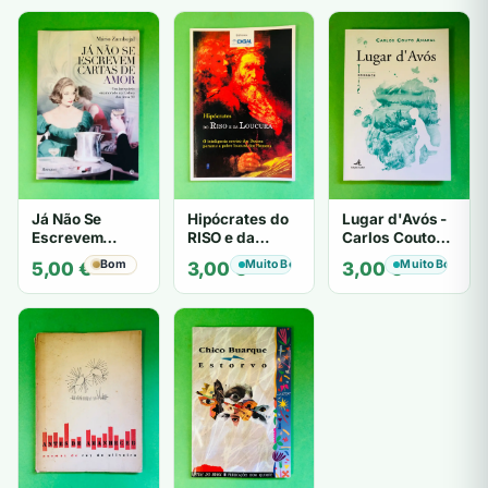
Já Não Se
Hipócrates do
Lugar d'Avós -
Escrevem
RISO e da
Carlos Couto
Cartas de Amor
LOUCURA
Amaral
Bom
Muito Bom
Muito Bom
5,00
€
3,00
€
3,00
€
- Mário
Zambujal