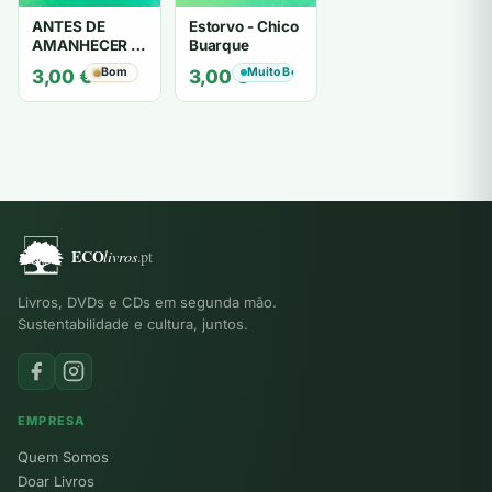
ANTES DE
Estorvo - Chico
AMANHECER -
Buarque
ruy de oliveira
Bom
Muito Bom
3,00
€
3,00
€
Livros, DVDs e CDs em segunda mão.
Sustentabilidade e cultura, juntos.
EMPRESA
Quem Somos
Doar Livros