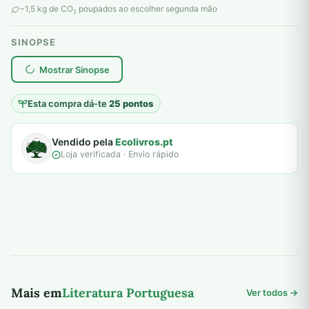
~1,5 kg de CO
poupados ao escolher segunda mão
2
SINOPSE
plantar árvores reais
Mostrar Sinopse
Esta compra dá-te
25 pontos
Vendido pela
Ecolivros.pt
Loja verificada · Envio rápido
Mais em
Literatura Portuguesa
Ver todos →