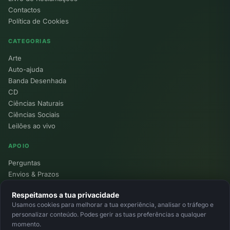
Contactos
Política de Cookies
CATEGORIAS
Arte
Auto-ajuda
Banda Desenhada
CD
Ciências Naturais
Ciências Sociais
Leilões ao vivo
APOIO
Perguntas
Envios & Prazos
Pontos
Respeitamos a tua privacidade
Devoluções
Usamos cookies para melhorar a tua experiência, analisar o tráfego e
Minha Conta
personalizar conteúdo. Podes gerir as tuas preferências a qualquer
momento.