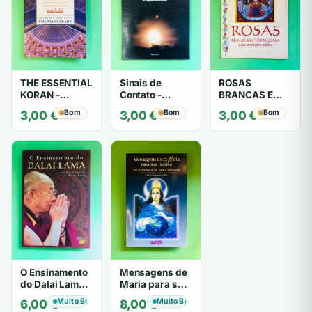
THE ESSENTIAL
Sinais de
ROSAS
KORAN -
Contato -
BRANCAS E
THOMAS
Trigueirinho
VERMELHAS -
Bom
Bom
Bom
3,00
€
3,00
€
3,00
€
CLEARY
António
Barahona
O Ensinamento
Mensagens de
do Dalai Lama -
Maria para sua
por Sua
família - Annie
Muito Bom
Muito Bom
6,00
€
8,00
€
Santidade o
Kirkwood &