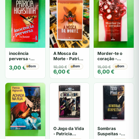
inocência
A Mosca da
Morder-te o
perversa -
Morte - Patricia
coração -
PATRICIA
Cornwell
Patrícia Reis
Bom
O
O
Bom
O
O
Bom
3,00
€
10,00
€
15,00
€
HIGHSMITH
6,00
€
6,00
€
preço
preço
preço
preço
original
atual
original
atual
era:
é:
era:
é:
10,00 €.
6,00 €.
15,00 €.
6,00 €.
O Jogo da Vida
Sombras
- Patricia
Suspeitas -
Highsmith
Patricia