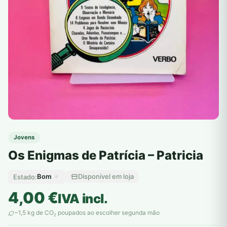
Jovens
Os Enigmas de Patrícia – Patricia
Bom
Disponível em loja
Estado:
4,00
€
IVA incl.
~1,5 kg de CO
poupados ao escolher segunda mão
2