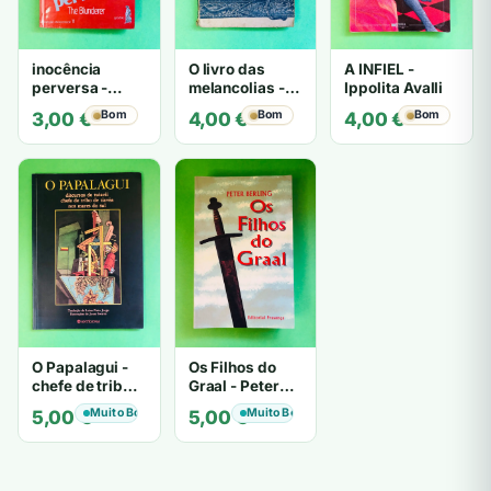
inocência
O livro das
A INFIEL -
perversa -
melancolias -
Ippolita Avalli
PATRICIA
Paulo
Bom
Bom
Bom
3,00
€
4,00
€
4,00
€
HIGHSMITH
Mantegazza
O Papalagui -
Os Filhos do
chefe de tribo
Graal - Peter
de tiavéa
Berling
Muito Bom
Muito Bom
5,00
€
5,00
€