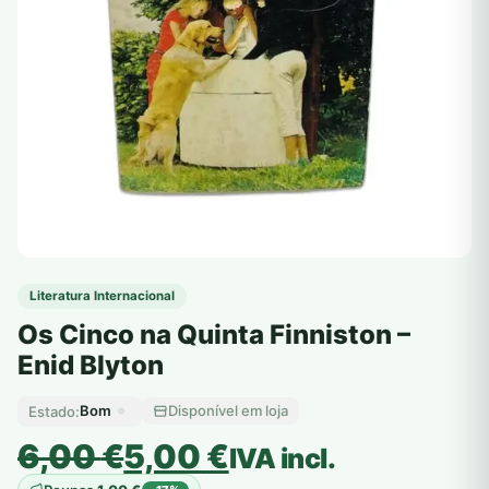
Literatura Internacional
Os Cinco na Quinta Finniston –
Enid Blyton
Bom
Disponível em loja
Estado:
O
O
6,00
€
5,00
€
IVA incl.
preço
preço