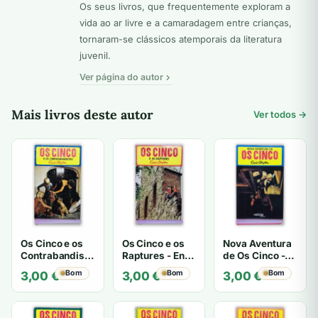
Os seus livros, que frequentemente exploram a
vida ao ar livre e a camaradagem entre crianças,
tornaram-se clássicos atemporais da literatura
juvenil.
Ver página do autor
Mais livros deste autor
Ver todos →
Os Cinco e os
Os Cinco e os
Nova Aventura
Contrabandistas
Raptures - Enid
de Os Cinco -
- Enid Blyton
Blyton
Enid Blyton
Bom
Bom
Bom
3,00
€
3,00
€
3,00
€