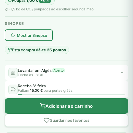
Poupas
1,00
€
-17%
original
atual
~1,5 kg de CO
poupados ao escolher segunda mão
2
era:
é:
SINOPSE
6,00 €.
5,00 €.
plantar árvores reais
Mostrar Sinopse
Esta compra dá-te
25 pontos
Levantar em Algés
Aberto
Fecha às 18:30
Receba 3ª feira
Faltam
15,00 €
para portes grátis
Adicionar ao carrinho
Guardar nos favoritos