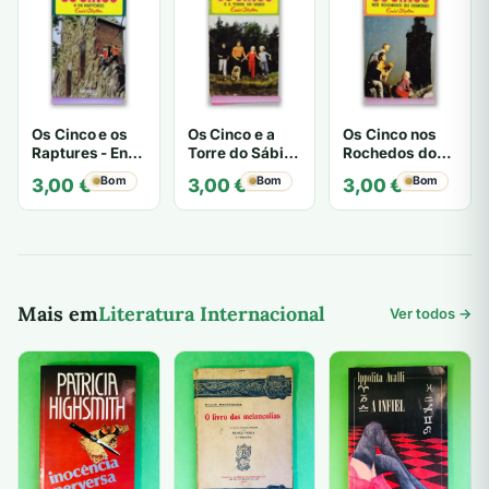
Os Cinco e os
Os Cinco e a
Os Cinco nos
Raptures - Enid
Torre do Sábio
Rochedos do
Blyton
- Enid Blyton
Demónio - Enid
Bom
Bom
Bom
3,00
€
3,00
€
3,00
€
Blyton
Mais em
Literatura Internacional
Ver todos →