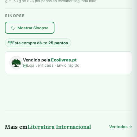
original
atual
~1,5 kg de CO
poupados ao escolher segunda mão
2
era:
é:
SINOPSE
8,00 €.
5,00 €.
plantar árvores reais
Mostrar Sinopse
Esta compra dá-te
25 pontos
Vendido pela
Ecolivros.pt
Loja verificada · Envio rápido
Mais em
Literatura Internacional
Ver todos →