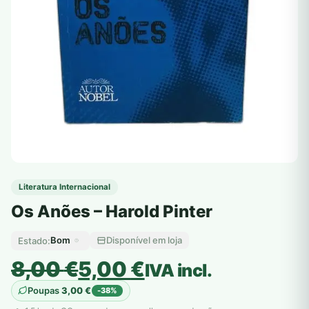
Literatura Internacional
Os Anões – Harold Pinter
Bom
Disponível em loja
Estado:
O
O
8,00
€
5,00
€
IVA incl.
preço
preço
Poupas
3,00
€
-38%