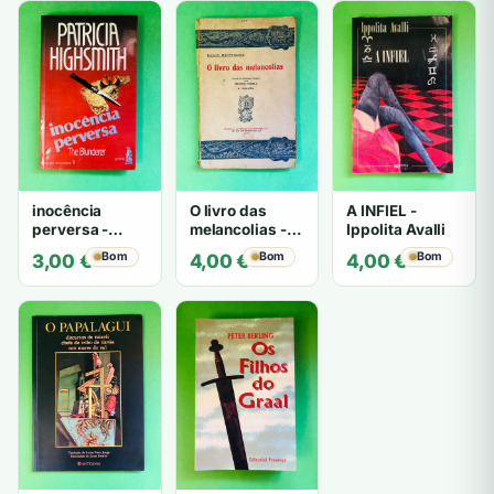
inocência
O livro das
A INFIEL -
perversa -
melancolias -
Ippolita Avalli
PATRICIA
Paulo
Bom
Bom
Bom
3,00
€
4,00
€
4,00
€
HIGHSMITH
Mantegazza