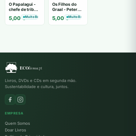
O Papalagui -
Os Filhos do
chefe de tribo
Graal - Peter
de tiavéa
Berling
Muito Bom
Muito Bom
5,00
€
5,00
€
Livros, DVDs e CDs em segunda mão.
Sustentabilidade e cultura, juntos.
EMPRESA
Quem Somos
Doar Livros