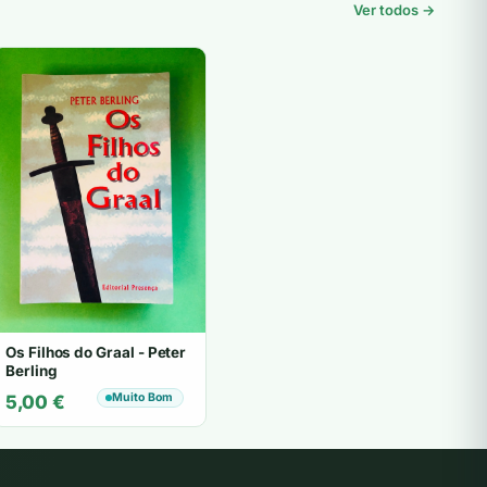
Ver todos →
Os Filhos do Graal - Peter
Berling
Muito Bom
5,00
€