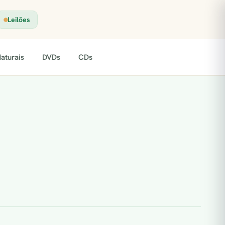
Leilões
aturais
DVDs
CDs