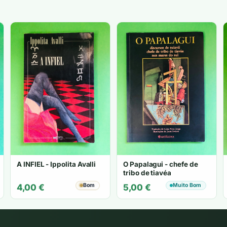
A INFIEL - Ippolita Avalli
O Papalagui - chefe de
tribo de tiavéa
Bom
Muito Bom
4,00
€
5,00
€