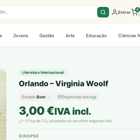
0
Entrar
a
Jovens
Gestão
Arte
Educação
Ciências N
Literatura Internacional
Orlando – Virginia Woolf
Bom
Disponível em loja
Estado:
3,00
€
IVA incl.
~1,5 kg de CO
poupados ao escolher segunda mão
2
SINOPSE
plantar árvores reais