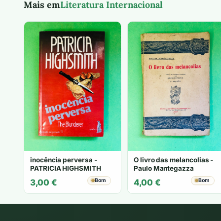
Mais em
Literatura Internacional
inocência perversa -
O livro das melancolias -
PATRICIA HIGHSMITH
Paulo Mantegazza
Bom
Bom
3,00
€
4,00
€