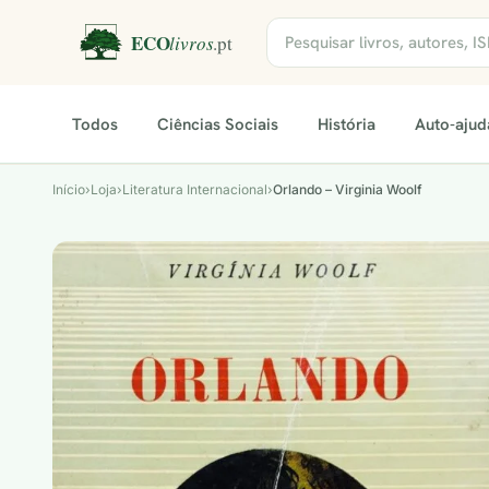
Todos
Ciências Sociais
História
Auto-ajud
Início
›
Loja
›
Literatura Internacional
›
Orlando – Virginia Woolf