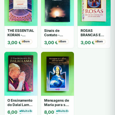
THE ESSENTIAL
Sinais de
ROSAS
KORAN -
Contato -
BRANCAS E
THOMAS
Trigueirinho
VERMELHAS -
Bom
Bom
Bom
3,00
€
3,00
€
3,00
€
CLEARY
António
Barahona
O Ensinamento
Mensagens de
do Dalai Lama -
Maria para sua
por Sua
família - Annie
Muito Bom
Muito Bom
6,00
€
8,00
€
Santidade o
Kirkwood &