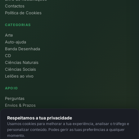
Contactos
Política de Cookies
CATEGORIAS
Arte
Auto-ajuda
Banda Desenhada
CD
Ciências Naturais
Ciências Sociais
Leilões ao vivo
APOIO
Perguntas
Envios & Prazos
Pontos
Respeitamos a tua privacidade
Devoluções
Usamos cookies para melhorar a tua experiência, analisar o tráfego e
Minha Conta
personalizar conteúdo. Podes gerir as tuas preferências a qualquer
momento.